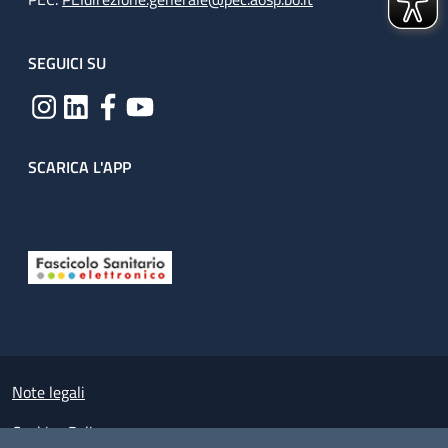
SEGUICI SU
SCARICA L'APP
Useful links section
Small prints
Note legali
Cookies Policy