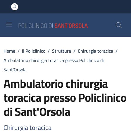
Salta al contenuto principale
Skip to footer content
Briciole di pane
Home
/
Il Policlinico
/
Strutture
/
Chirurgia toracica
/
Ambulatorio chirurgia toracica presso Policlinico di
Sant'Orsola
Ambulatorio chirurgia
toracica presso Policlinico
di Sant'Orsola
Chirurgia toracica