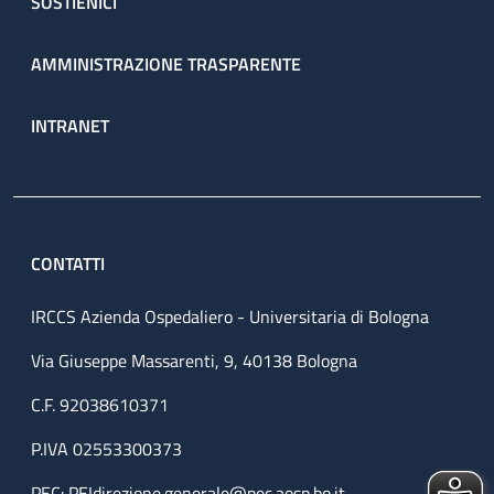
SOSTIENICI
AMMINISTRAZIONE TRASPARENTE
INTRANET
CONTATTI
IRCCS Azienda Ospedaliero - Universitaria di Bologna
Via Giuseppe Massarenti, 9, 40138 Bologna
C.F. 92038610371
P.IVA 02553300373
PEC:
PEIdirezione.generale@pec.aosp.bo.it