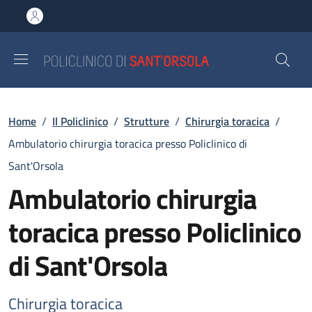
Salta al contenuto principale
Skip to footer content
Briciole di pane
Home
/
Il Policlinico
/
Strutture
/
Chirurgia toracica
/
Ambulatorio chirurgia toracica presso Policlinico di
Sant'Orsola
Ambulatorio chirurgia
toracica presso Policlinico
di Sant'Orsola
Chirurgia toracica