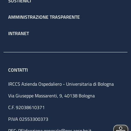
SOSTIENICI
AMMINISTRAZIONE TRASPARENTE
INTRANET
CONTATTI
IRCCS Azienda Ospedaliero - Universitaria di Bologna
Via Giuseppe Massarenti, 9, 40138 Bologna
C.F. 92038610371
P.IVA 02553300373
PEC:
PEIdirezione.generale@pec.aosp.bo.it