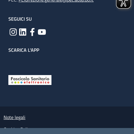
SEGUICI SU
SCARICA L'APP
Useful links section
Small prints
Note legali
Cookies Policy