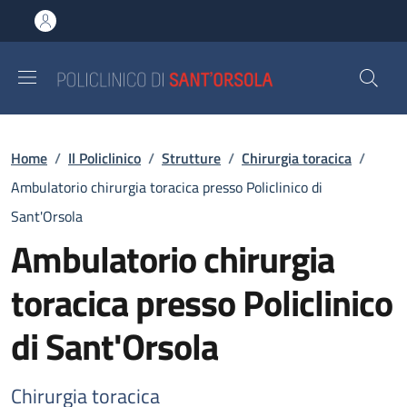
Salta al contenuto principale
Skip to footer content
Briciole di pane
Home
/
Il Policlinico
/
Strutture
/
Chirurgia toracica
/
Ambulatorio chirurgia toracica presso Policlinico di
Sant'Orsola
Ambulatorio chirurgia
toracica presso Policlinico
di Sant'Orsola
Chirurgia toracica