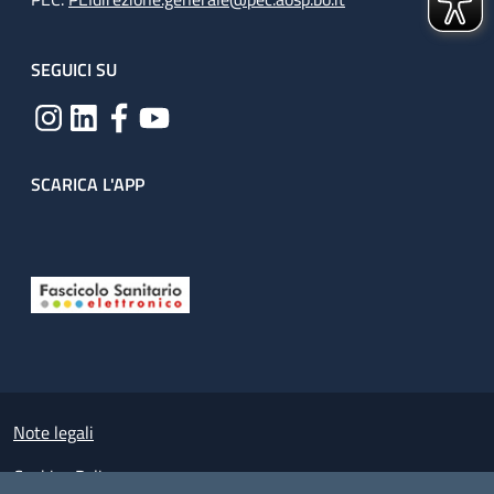
SEGUICI SU
SCARICA L'APP
Useful links section
Small prints
Note legali
Cookies Policy