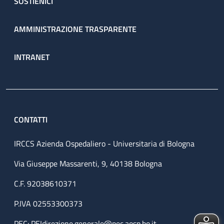
SOSTIENICI
AMMINISTRAZIONE TRASPARENTE
INTRANET
CONTATTI
IRCCS Azienda Ospedaliero - Universitaria di Bologna
Via Giuseppe Massarenti, 9, 40138 Bologna
C.F. 92038610371
P.IVA 02553300373
PEC:
PEIdirezione.generale@pec.aosp.bo.it