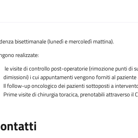
escrizione
denza bisettimanale (lunedì e mercoledì mattina).
acica presso Policlinico di Sant'Orsola
ngono realizzate:
a presso Policlinico di Sant'Orsola
le visite di controllo post-operatorie (rimozione punti di su
hirurgia toracica presso Policlinico di Sant'Orsola
dimissioni) i cui appuntamenti vengono forniti al paziente 
racica presso Policlinico di Sant'Orsola
Il follow-up oncologico dei pazienti sottoposti a intervent
a toracica presso Policlinico di Sant'Orsola
Prime visite di chirurgia toracica, prenotabili attraverso il 
ontatti