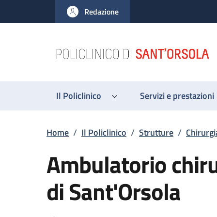
Salta al contenuto principale
Skip to footer content
Redazione
Il Policlinico
Servizi e prestazioni
Briciole di pane
Home
/
Il Policlinico
/
Strutture
/
Chirurgi
Ambulatorio chirur
di Sant'Orsola