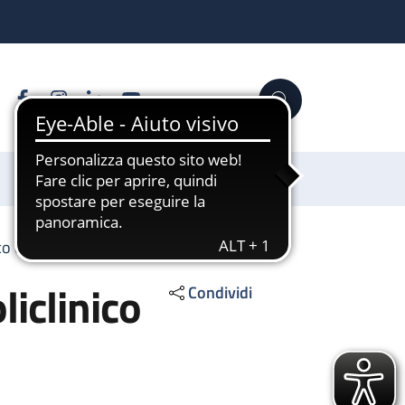
Facebook
Instagram
Linkedin
YouTube
Cerca
Sostienici
co di Sant'Orsola
iclinico
Condividi