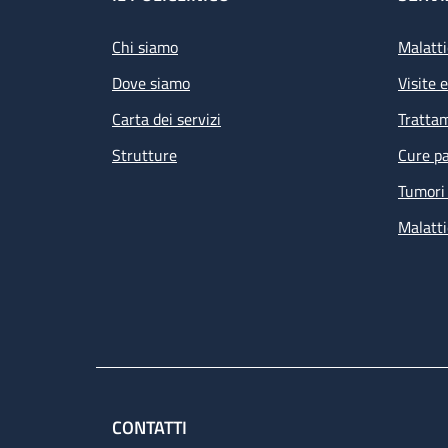
Footer
Chi siamo
Malatti
Dove siamo
Visite 
Carta dei servizi
Tratta
Strutture
Cure pa
Tumori 
Malatti
CONTATTI