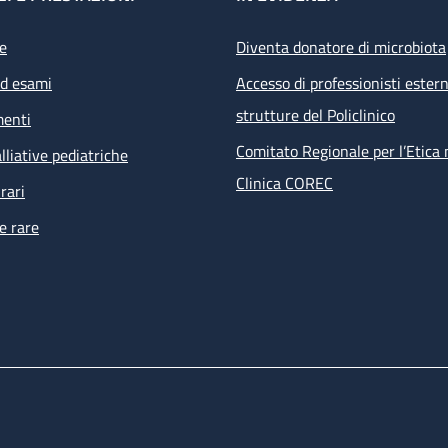
e
Diventa donatore di microbiota
ed esami
Accesso di professionisti estern
strutture del Policlinico
menti
Comitato Regionale per l’Etica 
lliative pediatriche
Clinica COREC
rari
e rare