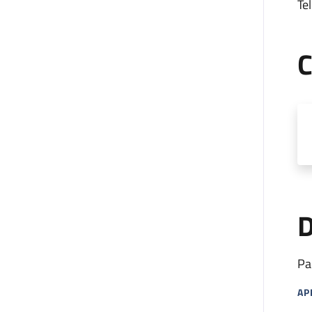
Tel
C
D
Pa
AP
MA