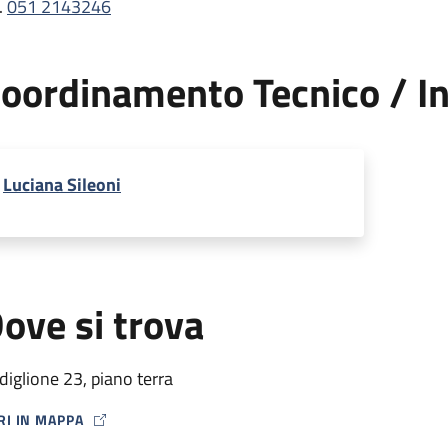
.
051 2143246
oordinamento Tecnico / In
Luciana Sileoni
ove si trova
diglione 23, piano terra
RI IN MAPPA
P ICON