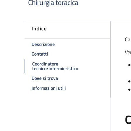
Chirurgia toracica
Indice
D
Ca
della pagina Ambulatorio chirurgia tor
Descrizione
Ve
della pagina Ambulatorio chirurgia toracic
Contatti
Coordinatore
della pagina Ambulatorio c
tecnico/infermieristico
della pagina Ambulatorio chirurgia to
Dove si trova
della pagina Ambulatorio chirurgi
Informazioni utili
C