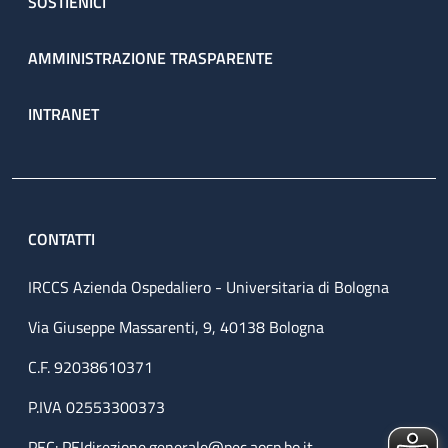
SOSTIENICI
AMMINISTRAZIONE TRASPARENTE
INTRANET
CONTATTI
IRCCS Azienda Ospedaliero - Universitaria di Bologna
Via Giuseppe Massarenti, 9, 40138 Bologna
C.F. 92038610371
P.IVA 02553300373
PEC:
PEIdirezione.generale@pec.aosp.bo.it