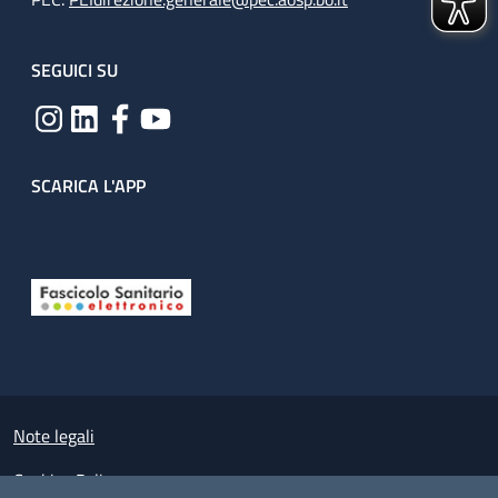
SEGUICI SU
SCARICA L'APP
Useful links section
Small prints
Note legali
Cookies Policy