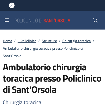
Salta al contenuto principale
Skip to footer content
Briciole di pane
Home
/
Il Policlinico
/
Strutture
/
Chirurgia toracica
/
Ambulatorio chirurgia toracica presso Policlinico di
Sant'Orsola
Ambulatorio chirurgia
toracica presso Policlinico
di Sant'Orsola
Chirurgia toracica