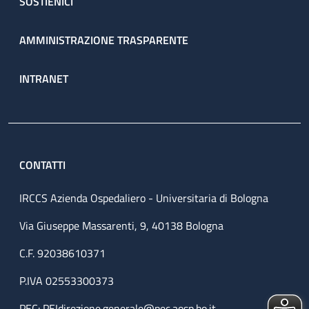
SOSTIENICI
AMMINISTRAZIONE TRASPARENTE
INTRANET
CONTATTI
IRCCS Azienda Ospedaliero - Universitaria di Bologna
Via Giuseppe Massarenti, 9, 40138 Bologna
C.F. 92038610371
P.IVA 02553300373
PEC:
PEIdirezione.generale@pec.aosp.bo.it