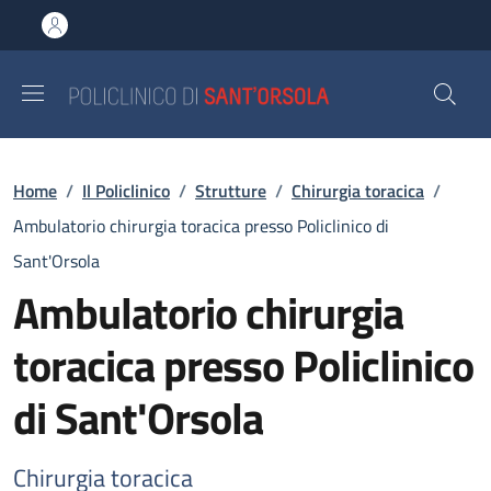
Salta al contenuto principale
Skip to footer content
Briciole di pane
Home
/
Il Policlinico
/
Strutture
/
Chirurgia toracica
/
Ambulatorio chirurgia toracica presso Policlinico di
Sant'Orsola
Ambulatorio chirurgia
toracica presso Policlinico
di Sant'Orsola
Chirurgia toracica