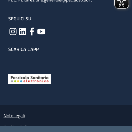
SEGUICI SU
SCARICA L'APP
Useful links section
Small prints
Note legali
Cookies Policy