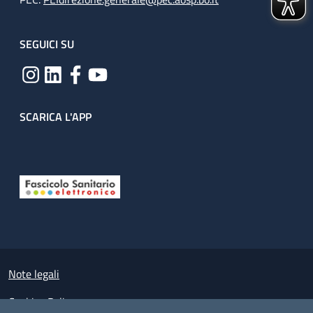
SEGUICI SU
SCARICA L'APP
Useful links section
Small prints
Note legali
Cookies Policy