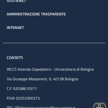
SOSTIENICI
AMMINISTRAZIONE TRASPARENTE
INTRANET
CONTATTI
IRCCS Azienda Ospedaliero - Universitaria di Bologna
Via Giuseppe Massarenti, 9, 40138 Bologna
C.F. 92038610371
P.IVA 02553300373
PEC:
PEIdirezione.generale@pec.aosp.bo.it