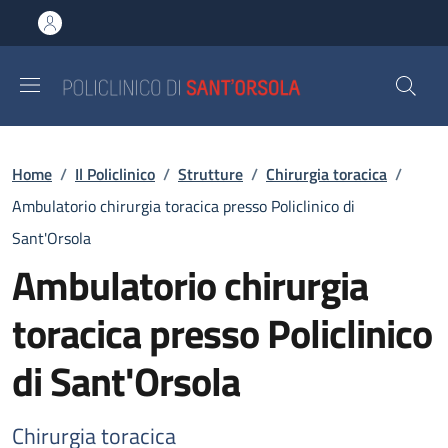
Salta al contenuto principale
Skip to footer content
Briciole di pane
Home
/
Il Policlinico
/
Strutture
/
Chirurgia toracica
/
Ambulatorio chirurgia toracica presso Policlinico di
Sant'Orsola
Ambulatorio chirurgia
toracica presso Policlinico
di Sant'Orsola
Chirurgia toracica