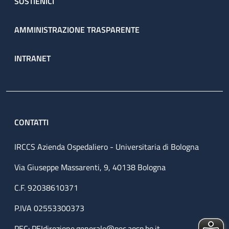
SOSTIENICI
AMMINISTRAZIONE TRASPARENTE
INTRANET
CONTATTI
IRCCS Azienda Ospedaliero - Universitaria di Bologna
Via Giuseppe Massarenti, 9, 40138 Bologna
C.F. 92038610371
P.IVA 02553300373
PEC:
PEIdirezione.generale@pec.aosp.bo.it