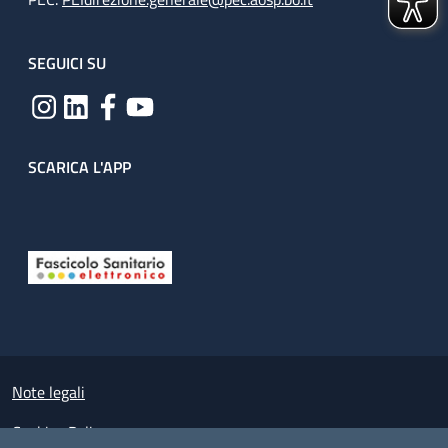
SEGUICI SU
SCARICA L'APP
Useful links section
Small prints
Note legali
Cookies Policy