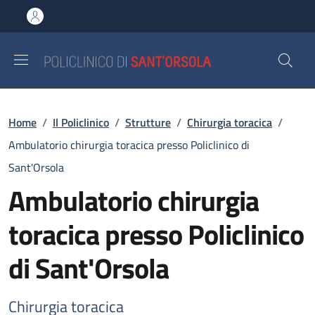
Salta al contenuto principale
Skip to footer content
Briciole di pane
Home
/
Il Policlinico
/
Strutture
/
Chirurgia toracica
/
Ambulatorio chirurgia toracica presso Policlinico di
Sant'Orsola
Ambulatorio chirurgia
toracica presso Policlinico
di Sant'Orsola
Chirurgia toracica