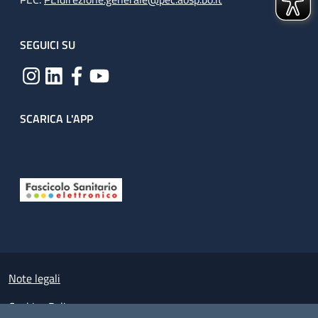
SEGUICI SU
SCARICA L'APP
Useful links section
Small prints
Note legali
Cookies Policy