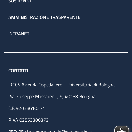
SOSTIENICI
AMMINISTRAZIONE TRASPARENTE
INTRANET
CONTATTI
IRCCS Azienda Ospedaliero - Universitaria di Bologna
Via Giuseppe Massarenti, 9, 40138 Bologna
C.F. 92038610371
P.IVA 02553300373
PEC:
PEIdirezione.generale@pec.aosp.bo.it