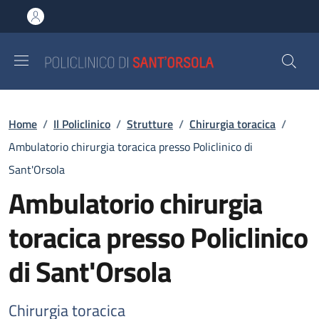
Salta al contenuto principale
Skip to footer content
Briciole di pane
Home
/
Il Policlinico
/
Strutture
/
Chirurgia toracica
/
Ambulatorio chirurgia toracica presso Policlinico di
Sant'Orsola
Ambulatorio chirurgia
toracica presso Policlinico
di Sant'Orsola
Chirurgia toracica