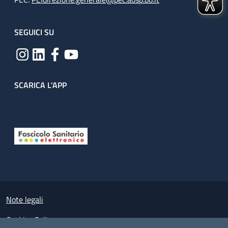
SEGUICI SU
SCARICA L'APP
Useful links section
Small prints
Note legali
Cookies Policy