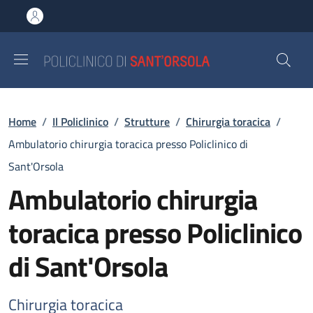
Salta al contenuto principale
Skip to footer content
Briciole di pane
Home
/
Il Policlinico
/
Strutture
/
Chirurgia toracica
/
Ambulatorio chirurgia toracica presso Policlinico di
Sant'Orsola
Ambulatorio chirurgia
toracica presso Policlinico
di Sant'Orsola
Chirurgia toracica