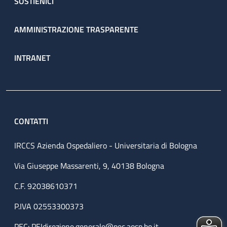
SOSTIENICI
AMMINISTRAZIONE TRASPARENTE
INTRANET
CONTATTI
IRCCS Azienda Ospedaliero - Universitaria di Bologna
Via Giuseppe Massarenti, 9, 40138 Bologna
C.F. 92038610371
P.IVA 02553300373
PEC:
PEIdirezione.generale@pec.aosp.bo.it