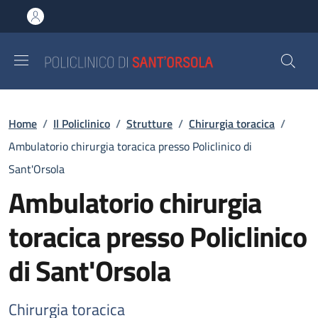
Salta al contenuto principale
Skip to footer content
Briciole di pane
Home
/
Il Policlinico
/
Strutture
/
Chirurgia toracica
/
Ambulatorio chirurgia toracica presso Policlinico di
Sant'Orsola
Ambulatorio chirurgia
toracica presso Policlinico
di Sant'Orsola
Chirurgia toracica