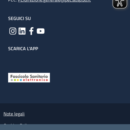
SEGUICI SU
SCARICA L'APP
Useful links section
Small prints
Note legali
Cookies Policy