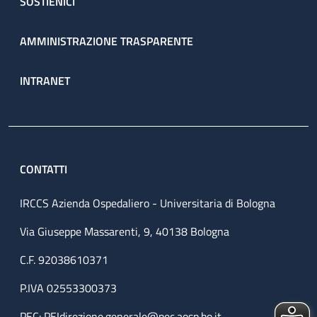
SOSTIENICI
AMMINISTRAZIONE TRASPARENTE
INTRANET
CONTATTI
IRCCS Azienda Ospedaliero - Universitaria di Bologna
Via Giuseppe Massarenti, 9, 40138 Bologna
C.F. 92038610371
P.IVA 02553300373
PEC:
PEIdirezione.generale@pec.aosp.bo.it