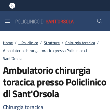
Salta al contenuto principale
Skip to footer content
Briciole di pane
Home
/
Il Policlinico
/
Strutture
/
Chirurgia toracica
/
Ambulatorio chirurgia toracica presso Policlinico di
Sant'Orsola
Ambulatorio chirurgia
toracica presso Policlinico
di Sant'Orsola
Chirurgia toracica