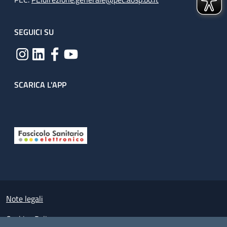
SEGUICI SU
SCARICA L'APP
Useful links section
Small prints
Note legali
Cookies Policy