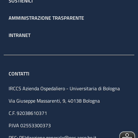
SOSTIENICI
AMMINISTRAZIONE TRASPARENTE
INTRANET
CONTATTI
IRCCS Azienda Ospedaliero - Universitaria di Bologna
Via Giuseppe Massarenti, 9, 40138 Bologna
C.F. 92038610371
P.IVA 02553300373
PEC:
PEIdirezione.generale@pec.aosp.bo.it