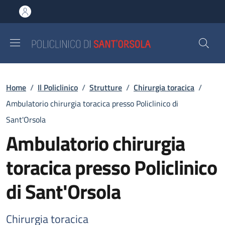
Salta al contenuto principale
Skip to footer content
Briciole di pane
Home
/
Il Policlinico
/
Strutture
/
Chirurgia toracica
/
Ambulatorio chirurgia toracica presso Policlinico di
Sant'Orsola
Ambulatorio chirurgia
toracica presso Policlinico
di Sant'Orsola
Chirurgia toracica