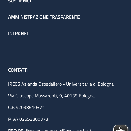
SOSTIENICI
AMMINISTRAZIONE TRASPARENTE
INTRANET
CONTATTI
IRCCS Azienda Ospedaliero - Universitaria di Bologna
Via Giuseppe Massarenti, 9, 40138 Bologna
C.F. 92038610371
P.IVA 02553300373
PEC:
PEIdirezione.generale@pec.aosp.bo.it