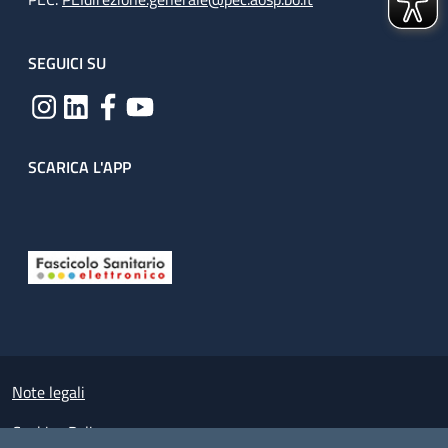
SEGUICI SU
SCARICA L'APP
Useful links section
Small prints
Note legali
Cookies Policy