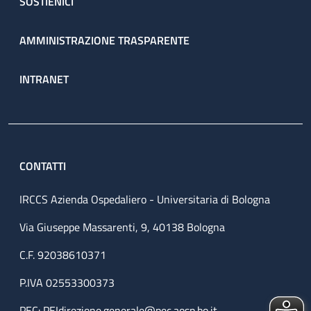
SOSTIENICI
AMMINISTRAZIONE TRASPARENTE
INTRANET
CONTATTI
IRCCS Azienda Ospedaliero - Universitaria di Bologna
Via Giuseppe Massarenti, 9, 40138 Bologna
C.F. 92038610371
P.IVA 02553300373
PEC:
PEIdirezione.generale@pec.aosp.bo.it