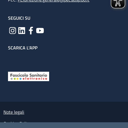
SEGUICI SU
SCARICA L'APP
Useful links section
Small prints
Note legali
Cookies Policy