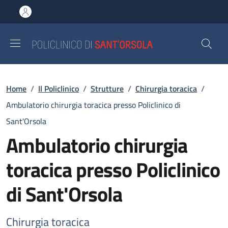
Salta al contenuto principale
Skip to footer content
Briciole di pane
Home
/
Il Policlinico
/
Strutture
/
Chirurgia toracica
/
Ambulatorio chirurgia toracica presso Policlinico di
Sant'Orsola
Ambulatorio chirurgia
toracica presso Policlinico
di Sant'Orsola
Chirurgia toracica