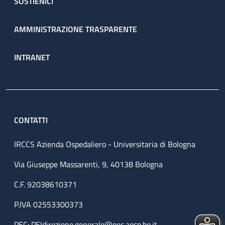
SOSTIENICI
AMMINISTRAZIONE TRASPARENTE
INTRANET
CONTATTI
IRCCS Azienda Ospedaliero - Universitaria di Bologna
Via Giuseppe Massarenti, 9, 40138 Bologna
C.F. 92038610371
P.IVA 02553300373
PEC:
PEIdirezione.generale@pec.aosp.bo.it