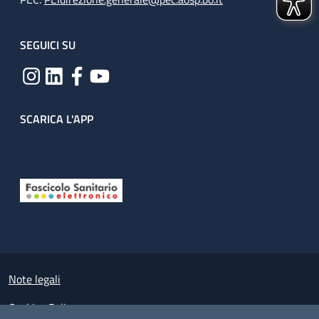
SEGUICI SU
SCARICA L'APP
Useful links section
Small prints
Note legali
Cookies Policy