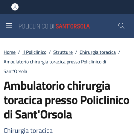
Salta al contenuto principale
Skip to footer content
Briciole di pane
Home
/
Il Policlinico
/
Strutture
/
Chirurgia toracica
/
Ambulatorio chirurgia toracica presso Policlinico di
Sant'Orsola
Ambulatorio chirurgia
toracica presso Policlinico
di Sant'Orsola
Chirurgia toracica