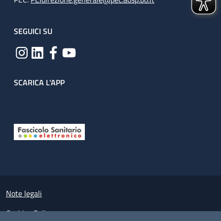
SEGUICI SU
SCARICA L'APP
Useful links section
Small prints
Note legali
Cookies Policy