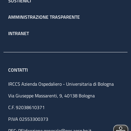
SOSTIENICI
AMMINISTRAZIONE TRASPARENTE
INTRANET
CONTATTI
IRCCS Azienda Ospedaliero - Universitaria di Bologna
Via Giuseppe Massarenti, 9, 40138 Bologna
C.F. 92038610371
P.IVA 02553300373
PEC:
PEIdirezione.generale@pec.aosp.bo.it