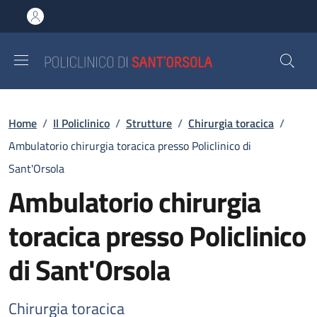
Salta al contenuto principale
Skip to footer content
Briciole di pane
Home
/
Il Policlinico
/
Strutture
/
Chirurgia toracica
/
Ambulatorio chirurgia toracica presso Policlinico di
Sant'Orsola
Ambulatorio chirurgia
toracica presso Policlinico
di Sant'Orsola
Chirurgia toracica