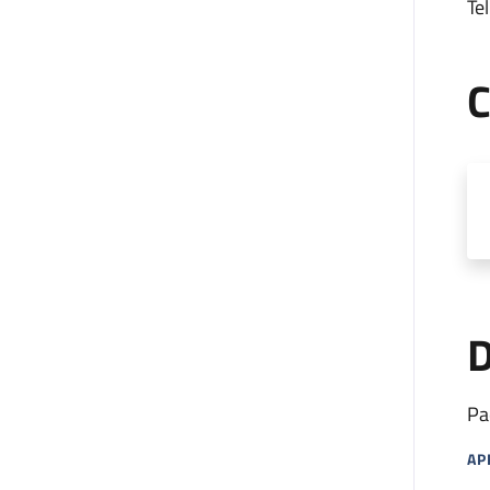
Tel
C
D
Pa
AP
MA