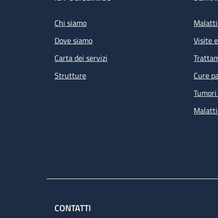
Footer
Chi siamo
Malatti
Dove siamo
Visite 
Carta dei servizi
Tratta
Strutture
Cure pa
Tumori 
Malatti
CONTATTI