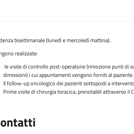
escrizione
denza bisettimanale (lunedì e mercoledì mattina).
acica presso Policlinico di Sant'Orsola
ngono realizzate:
ca presso Policlinico di Sant'Orsola
le visite di controllo post-operatorie (rimozione punti di su
irurgia toracica presso Policlinico di Sant'Orsola
dimissioni) i cui appuntamenti vengono forniti al paziente 
racica presso Policlinico di Sant'Orsola
Il follow-up oncologico dei pazienti sottoposti a intervent
a toracica presso Policlinico di Sant'Orsola
Prime visite di chirurgia toracica, prenotabili attraverso il 
ontatti