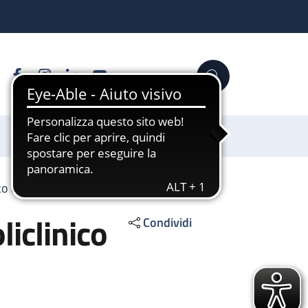
Facebook
Instagram
Linkedin
YouTube
Cerca
Sostienici
co di Sant'Orsola
iclinico
Condividi