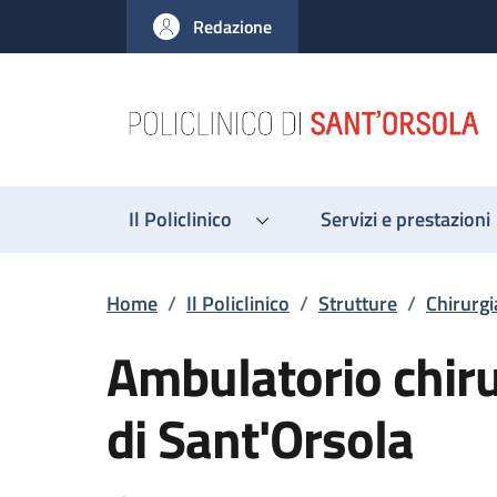
Salta al contenuto principale
Skip to footer content
Redazione
Il Policlinico
Servizi e prestazioni
Briciole di pane
Home
/
Il Policlinico
/
Strutture
/
Chirurgi
Ambulatorio chirur
di Sant'Orsola