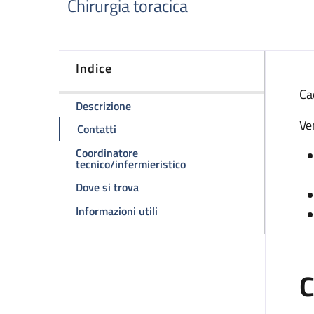
Chirurgia toracica
Indice
D
Ca
della pagina Ambulatorio chirurgia tor
Descrizione
Ve
della pagina Ambulatorio chirurgia toraci
Contatti
Coordinatore
della pagina Ambulatorio ch
tecnico/infermieristico
della pagina Ambulatorio chirurgia to
Dove si trova
della pagina Ambulatorio chirurgi
Informazioni utili
C