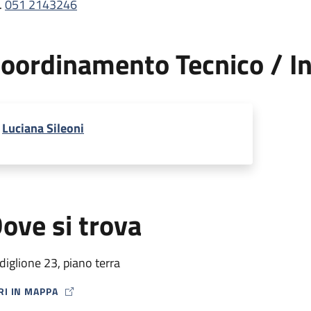
.
051 2143246
oordinamento Tecnico / In
Luciana Sileoni
ove si trova
diglione 23, piano terra
RI IN MAPPA
P ICON