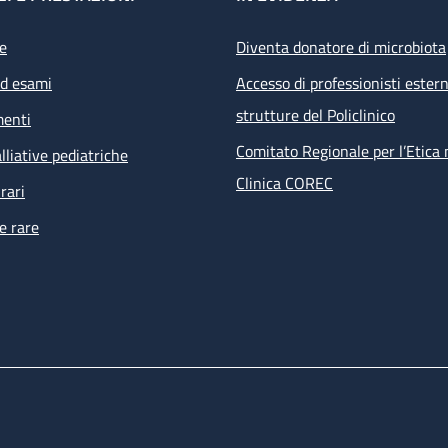
e
Diventa donatore di microbiota
ed esami
Accesso di professionisti estern
strutture del Policlinico
menti
Comitato Regionale per l’Etica 
lliative pediatriche
Clinica COREC
rari
e rare