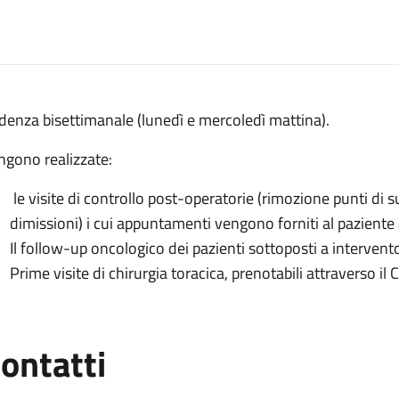
escrizione
denza bisettimanale (lunedì e mercoledì mattina).
acica presso Policlinico di Sant'Orsola
ngono realizzate:
a presso Policlinico di Sant'Orsola
le visite di controllo post-operatorie (rimozione punti di su
hirurgia toracica presso Policlinico di Sant'Orsola
dimissioni) i cui appuntamenti vengono forniti al paziente 
racica presso Policlinico di Sant'Orsola
Il follow-up oncologico dei pazienti sottoposti a intervent
a toracica presso Policlinico di Sant'Orsola
Prime visite di chirurgia toracica, prenotabili attraverso il 
ontatti