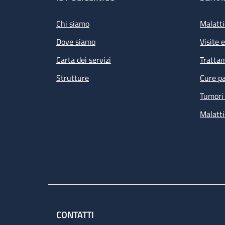
Footer
Chi siamo
Malatti
Dove siamo
Visite 
Carta dei servizi
Tratta
Strutture
Cure pa
Tumori 
Malatti
CONTATTI