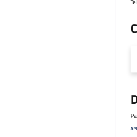
Tel
C
D
Pa
AP
MA