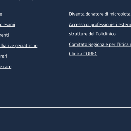
e
Diventa donatore di microbiota
ed esami
Accesso di professionisti estern
strutture del Policlinico
menti
Comitato Regionale per l’Etica 
lliative pediatriche
Clinica COREC
rari
e rare