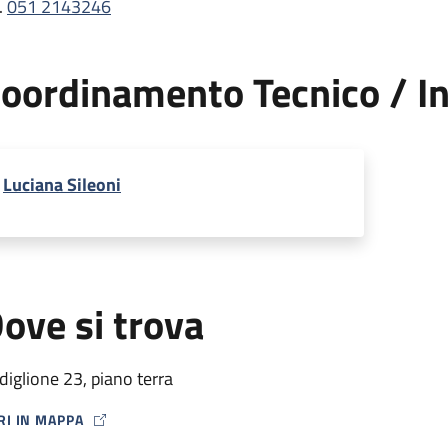
.
051 2143246
oordinamento Tecnico / In
Luciana Sileoni
ove si trova
diglione 23, piano terra
RI IN MAPPA
P ICON