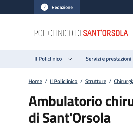
Salta al contenuto principale
Skip to footer content
Redazione
Il Policlinico
Servizi e prestazioni
Briciole di pane
Home
/
Il Policlinico
/
Strutture
/
Chirurgi
Ambulatorio chirur
di Sant'Orsola