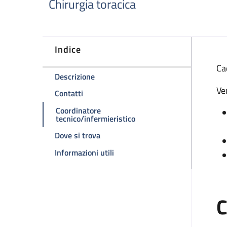
Chirurgia toracica
Indice
D
Ca
della pagina Ambulatorio chirurgia tor
Descrizione
Ve
della pagina Ambulatorio chirurgia toracic
Contatti
Coordinatore
della pagina Ambulatorio c
tecnico/infermieristico
della pagina Ambulatorio chirurgia to
Dove si trova
della pagina Ambulatorio chirurgi
Informazioni utili
C