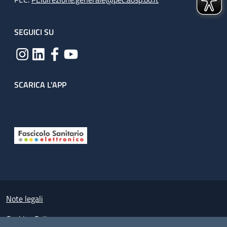
SEGUICI SU
SCARICA L'APP
Useful links section
Small prints
Note legali
Cookies Policy