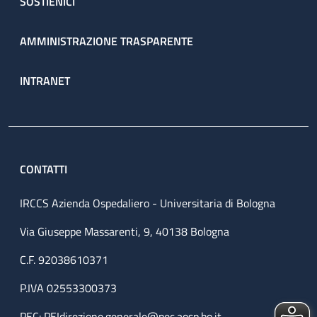
SOSTIENICI
AMMINISTRAZIONE TRASPARENTE
INTRANET
CONTATTI
IRCCS Azienda Ospedaliero - Universitaria di Bologna
Via Giuseppe Massarenti, 9, 40138 Bologna
C.F. 92038610371
P.IVA 02553300373
PEC:
PEIdirezione.generale@pec.aosp.bo.it