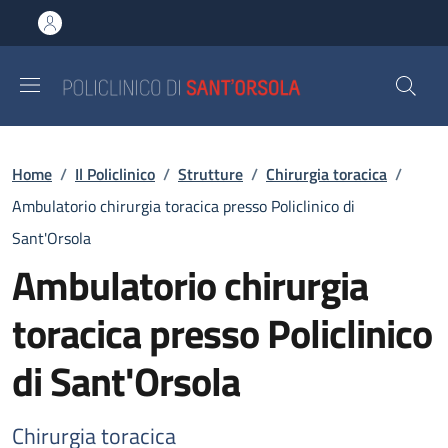
Salta al contenuto principale
Skip to footer content
Briciole di pane
Home
/
Il Policlinico
/
Strutture
/
Chirurgia toracica
/
Ambulatorio chirurgia toracica presso Policlinico di
Sant'Orsola
Ambulatorio chirurgia
toracica presso Policlinico
di Sant'Orsola
Chirurgia toracica