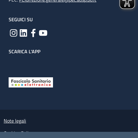
SEGUICI SU
SCARICA L'APP
Useful links section
Small prints
Note legali
Cookies Policy