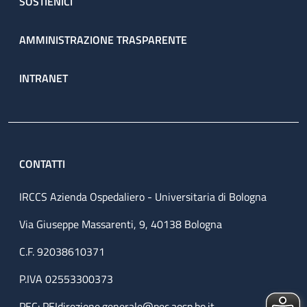
SOSTIENICI
AMMINISTRAZIONE TRASPARENTE
INTRANET
CONTATTI
IRCCS Azienda Ospedaliero - Universitaria di Bologna
Via Giuseppe Massarenti, 9, 40138 Bologna
C.F. 92038610371
P.IVA 02553300373
PEC:
PEIdirezione.generale@pec.aosp.bo.it