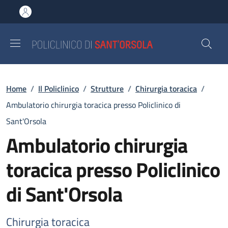
Salta al contenuto principale
Skip to footer content
Briciole di pane
Home
/
Il Policlinico
/
Strutture
/
Chirurgia toracica
/
Ambulatorio chirurgia toracica presso Policlinico di
Sant'Orsola
Ambulatorio chirurgia
toracica presso Policlinico
di Sant'Orsola
Chirurgia toracica