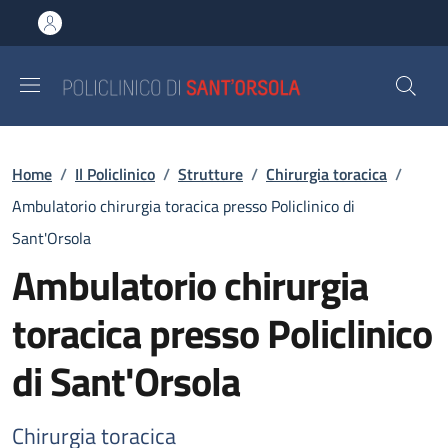
Salta al contenuto principale
Skip to footer content
Briciole di pane
Home
/
Il Policlinico
/
Strutture
/
Chirurgia toracica
/
Ambulatorio chirurgia toracica presso Policlinico di
Sant'Orsola
Ambulatorio chirurgia
toracica presso Policlinico
di Sant'Orsola
Chirurgia toracica