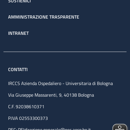
SOSTIENICI
AMMINISTRAZIONE TRASPARENTE
INTRANET
CONTATTI
IRCCS Azienda Ospedaliero - Universitaria di Bologna
Via Giuseppe Massarenti, 9, 40138 Bologna
C.F. 92038610371
P.IVA 02553300373
PEC:
PEIdirezione.generale@pec.aosp.bo.it