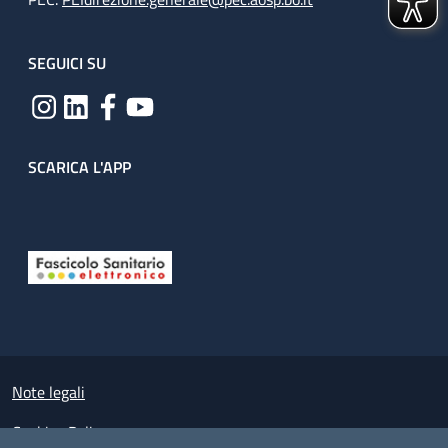
SEGUICI SU
SCARICA L'APP
Useful links section
Small prints
Note legali
Cookies Policy