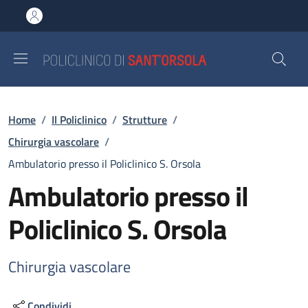
Salta al contenuto principale
Skip to footer content
Briciole di pane
Home
/
Il Policlinico
/
Strutture
/
Chirurgia vascolare
/
Ambulatorio presso il Policlinico S. Orsola
Ambulatorio presso il
Policlinico S. Orsola
Chirurgia vascolare
Condividi