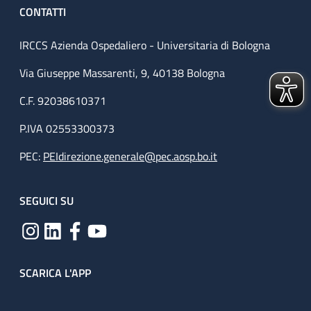
CONTATTI
IRCCS Azienda Ospedaliero - Universitaria di Bologna
Via Giuseppe Massarenti, 9, 40138 Bologna
C.F. 92038610371
P.IVA 02553300373
PEC:
PEIdirezione.generale@pec.aosp.bo.it
SEGUICI SU
SCARICA L'APP