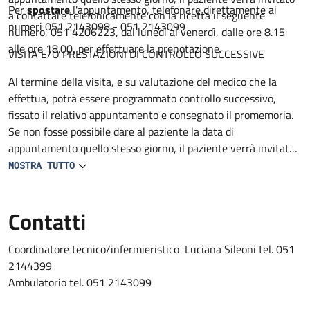
Per
spostare
l'appuntamento, telefonare direttamente ai
a contattare telefonicamente con la ricetta il seguente
numeri 051 2143098 - 051 2143099
numero, 051 4206223, dal lunedì al venerdì, dalle ore 8.15
alle ore 18.00, per effettuare la prenotazione.
VISITA E/O PRESTAZIONI DI CONTROLLO SUCCESSIVE
Al termine della visita, e su valutazione del medico che la
effettua, potrà essere programmato controllo successivo,
fissato il relativo appuntamento e consegnato il promemoria.
Se non fosse possibile dare al paziente la data di
appuntamento quello stesso giorno, il paziente verrà invitato
a contattare telefonicamente con la ricetta il seguente
MOSTRA TUTTO
numero 051 4206223, dal lunedì al venerdì, dalle ore 8.15 alle
ore 18.00, per effettuare la prenotazione.
Contatti
Coordinatore tecnico/infermieristico Luciana Sileoni tel. 051
2144399
Ambulatorio tel. 051 2143099