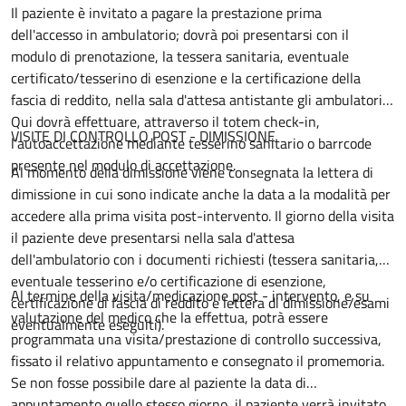
Il paziente è invitato a pagare la prestazione prima
dell'accesso in ambulatorio; dovrà poi presentarsi con il
modulo di prenotazione, la tessera sanitaria, eventuale
certificato/tesserino di esenzione e la certificazione della
fascia di reddito, nella sala d'attesa antistante gli ambulatori.
Qui dovrà effettuare, attraverso il totem check-in,
VISITE DI CONTROLLO POST - DIMISSIONE
l'autoaccettazione mediante tesserino sanitario o barrcode
presente nel modulo di accettazione.
Al momento della dimissione viene consegnata la lettera di
dimissione in cui sono indicate anche la data a la modalità per
accedere alla prima visita post-intervento. Il giorno della visita
il paziente deve presentarsi nella sala d'attesa
dell'ambulatorio con i documenti richiesti (tessera sanitaria,
eventuale tesserino e/o certificazione di esenzione,
Al termine della visita/medicazione post - intervento, e su
certificazione di fascia di reddito e lettera di dimissione/esami
valutazione del medico che la effettua, potrà essere
eventualmente eseguiti).
programmata una visita/prestazione di controllo successiva,
fissato il relativo appuntamento e consegnato il promemoria.
Se non fosse possibile dare al paziente la data di
appuntamento quello stesso giorno, il paziente verrà invitato