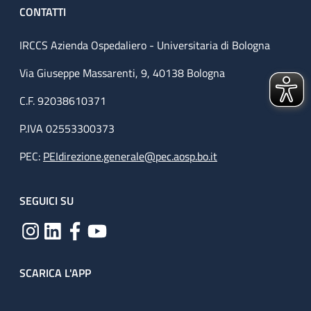
CONTATTI
IRCCS Azienda Ospedaliero - Universitaria di Bologna
Via Giuseppe Massarenti, 9, 40138 Bologna
C.F. 92038610371
P.IVA 02553300373
PEC:
PEIdirezione.generale@pec.aosp.bo.it
SEGUICI SU
SCARICA L'APP