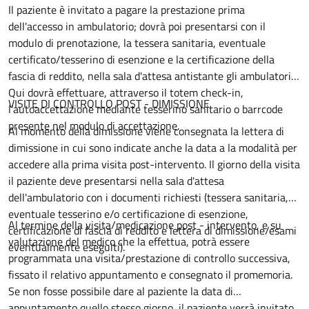
Il paziente è invitato a pagare la prestazione prima
dell'accesso in ambulatorio; dovrà poi presentarsi con il
modulo di prenotazione, la tessera sanitaria, eventuale
certificato/tesserino di esenzione e la certificazione della
fascia di reddito, nella sala d'attesa antistante gli ambulatori.
Qui dovrà effettuare, attraverso il totem check-in,
VISITE DI CONTROLLO POST - DIMISSIONE
l'autoaccettazione mediante tesserino sanitario o barrcode
presente nel modulo di accettazione.
Al momento della dimissione viene consegnata la lettera di
dimissione in cui sono indicate anche la data a la modalità per
accedere alla prima visita post-intervento. Il giorno della visita
il paziente deve presentarsi nella sala d'attesa
dell'ambulatorio con i documenti richiesti (tessera sanitaria,
eventuale tesserino e/o certificazione di esenzione,
Al termine della visita/medicazione post - intervento, e su
certificazione di fascia di reddito e lettera di dimissione/esami
valutazione del medico che la effettua, potrà essere
eventualmente eseguiti).
programmata una visita/prestazione di controllo successiva,
fissato il relativo appuntamento e consegnato il promemoria.
Se non fosse possibile dare al paziente la data di
appuntamento quello stesso giorno, il paziente verrà invitato