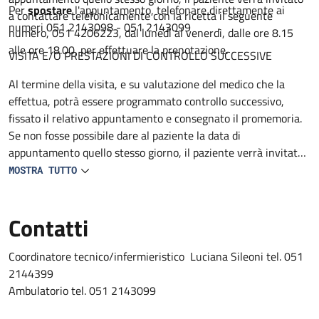
Per
spostare
l'appuntamento, telefonare direttamente ai
a contattare telefonicamente con la ricetta il seguente
numeri 051 2143098 - 051 2143099
numero, 051 4206223, dal lunedì al venerdì, dalle ore 8.15
alle ore 18.00, per effettuare la prenotazione.
VISITA E/O PRESTAZIONI DI CONTROLLO SUCCESSIVE
Al termine della visita, e su valutazione del medico che la
effettua, potrà essere programmato controllo successivo,
fissato il relativo appuntamento e consegnato il promemoria.
Se non fosse possibile dare al paziente la data di
appuntamento quello stesso giorno, il paziente verrà invitato
a contattare telefonicamente con la ricetta il seguente
MOSTRA TUTTO
numero 051 4206223, dal lunedì al venerdì, dalle ore 8.15 alle
ore 18.00, per effettuare la prenotazione.
Contatti
Coordinatore tecnico/infermieristico Luciana Sileoni tel. 051
2144399
Ambulatorio tel. 051 2143099