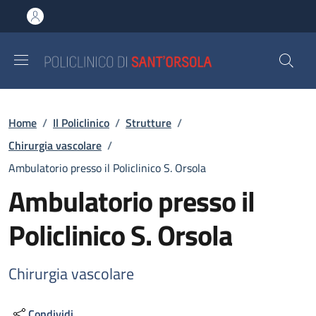
Salta al contenuto principale
Skip to footer content
Briciole di pane
Home
/
Il Policlinico
/
Strutture
/
Chirurgia vascolare
/
Ambulatorio presso il Policlinico S. Orsola
Ambulatorio presso il
Policlinico S. Orsola
Chirurgia vascolare
Condividi