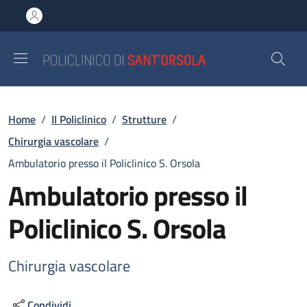
Salta al contenuto principale
Skip to footer content
Briciole di pane
Home
/
Il Policlinico
/
Strutture
/
Chirurgia vascolare
/
Ambulatorio presso il Policlinico S. Orsola
Ambulatorio presso il
Policlinico S. Orsola
Chirurgia vascolare
Condividi