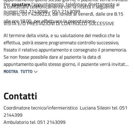
Per
spostare
l'appuntamento, telefonare direttamente ai
a contattare telefonicamente con la ricetta il seguente
numeri 051 2143098 - 051 2143099
numero, 051 4206223, dal lunedì al venerdì, dalle ore 8.15
alle ore 18.00, per effettuare la prenotazione.
VISITA E/O PRESTAZIONI DI CONTROLLO SUCCESSIVE
Al termine della visita, e su valutazione del medico che la
effettua, potrà essere programmato controllo successivo,
fissato il relativo appuntamento e consegnato il promemoria.
Se non fosse possibile dare al paziente la data di
appuntamento quello stesso giorno, il paziente verrà invitato
a contattare telefonicamente con la ricetta il seguente
MOSTRA TUTTO
numero 051 4206223, dal lunedì al venerdì, dalle ore 8.15 alle
ore 18.00, per effettuare la prenotazione.
Contatti
Coordinatore tecnico/infermieristico Luciana Sileoni tel. 051
2144399
Ambulatorio tel. 051 2143099