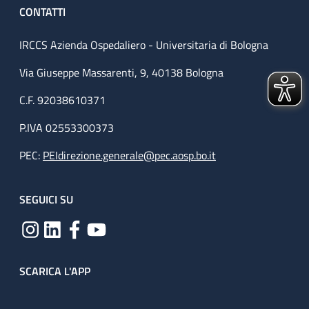
CONTATTI
IRCCS Azienda Ospedaliero - Universitaria di Bologna
Via Giuseppe Massarenti, 9, 40138 Bologna
C.F. 92038610371
P.IVA 02553300373
PEC:
PEIdirezione.generale@pec.aosp.bo.it
SEGUICI SU
SCARICA L'APP