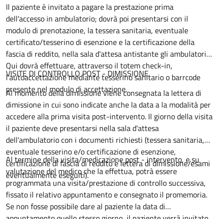
Il paziente è invitato a pagare la prestazione prima
dell'accesso in ambulatorio; dovrà poi presentarsi con il
modulo di prenotazione, la tessera sanitaria, eventuale
certificato/tesserino di esenzione e la certificazione della
fascia di reddito, nella sala d'attesa antistante gli ambulatori.
Qui dovrà effettuare, attraverso il totem check-in,
VISITE DI CONTROLLO POST - DIMISSIONE
l'autoaccettazione mediante tesserino sanitario o barrcode
presente nel modulo di accettazione.
Al momento della dimissione viene consegnata la lettera di
dimissione in cui sono indicate anche la data a la modalità per
accedere alla prima visita post-intervento. Il giorno della visita
il paziente deve presentarsi nella sala d'attesa
dell'ambulatorio con i documenti richiesti (tessera sanitaria,
eventuale tesserino e/o certificazione di esenzione,
Al termine della visita/medicazione post - intervento, e su
certificazione di fascia di reddito e lettera di dimissione/esami
valutazione del medico che la effettua, potrà essere
eventualmente eseguiti).
programmata una visita/prestazione di controllo successiva,
fissato il relativo appuntamento e consegnato il promemoria.
Se non fosse possibile dare al paziente la data di
appuntamento quello stesso giorno, il paziente verrà invitato