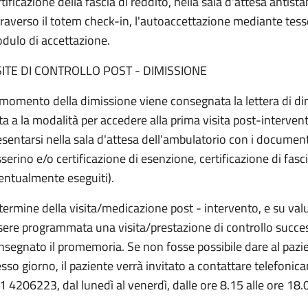
rtificazione della fascia di reddito, nella sala d'attesa antist
traverso il totem check-in, l'autoaccettazione mediante tess
dulo di accettazione.
SITE DI CONTROLLO POST - DIMISSIONE
 momento della dimissione viene consegnata la lettera di dim
ta a la modalità per accedere alla prima visita post-intervento
esentarsi nella sala d'attesa dell'ambulatorio con i documenti
sserino e/o certificazione di esenzione, certificazione di fasc
entualmente eseguiti).
 termine della visita/medicazione post - intervento, e su val
sere programmata una visita/prestazione di controllo success
nsegnato il promemoria. Se non fosse possibile dare al pazi
esso giorno, il paziente verrà invitato a contattare telefoni
1 4206223, dal lunedì al venerdì, dalle ore 8.15 alle ore 18.