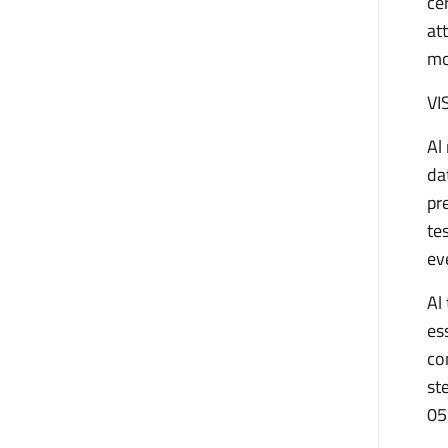
ce
at
mo
VI
Al
da
pr
te
ev
Al
es
co
st
05