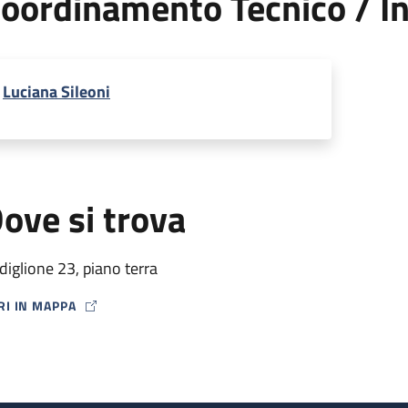
oordinamento Tecnico / In
Luciana Sileoni
ove si trova
diglione 23, piano terra
RI IN MAPPA
P ICON