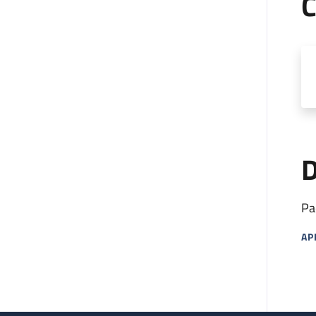
C
D
Pa
AP
MA