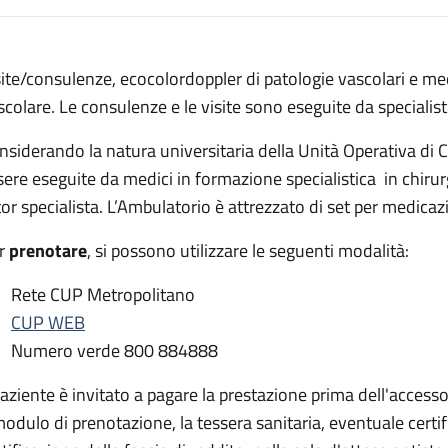
escrizione
site/consulenze, ecocolordoppler di patologie vascolari e med
clinico S. Orsola
scolare. Le consulenze e le visite sono eseguite da specialisti
nico S. Orsola
nsiderando la natura universitaria della Unità Operativa di 
esso il Policlinico S. Orsola
sere eseguite da medici in formazione specialistica in chiru
tor specialista. L’Ambulatorio è attrezzato di set per medicazi
liclinico S. Orsola
r
prenotare
, si possono utilizzare le seguenti modalità:
Rete CUP Metropolitano
CUP WEB
Numero verde 800 884888
 paziente è invitato a pagare la prestazione prima dell'access
 modulo di prenotazione, la tessera sanitaria, eventuale certi