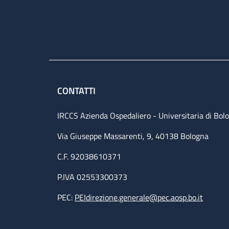
CONTATTI
IRCCS Azienda Ospedaliero - Universitaria di Bol
Via Giuseppe Massarenti, 9, 40138 Bologna
C.F. 92038610371
P.IVA 02553300373
PEC:
PEIdirezione.generale@pec.aosp.bo.it