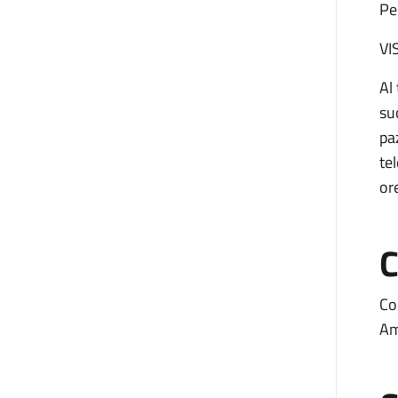
Pe
VI
Al
su
pa
te
or
C
Co
Am