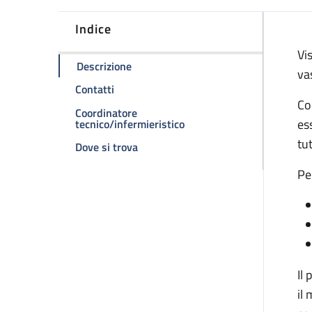
Indice
D
Vi
della pagina Ambulatorio presso il Poli
Descrizione
va
della pagina Ambulatorio presso il Policli
Contatti
Co
Coordinatore
della pagina Ambulatorio pr
es
tecnico/infermieristico
tu
della pagina Ambulatorio presso il Po
Dove si trova
Pe
Il
il