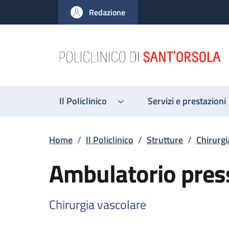
Salta al contenuto principale
Skip to footer content
Redazione
Il Policlinico
Servizi e prestazioni
Briciole di pane
Home
/
Il Policlinico
/
Strutture
/
Chirurgi
Ambulatorio presso
Chirurgia vascolare