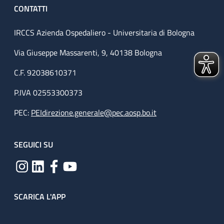
CONTATTI
IRCCS Azienda Ospedaliero - Universitaria di Bologna
Via Giuseppe Massarenti, 9, 40138 Bologna
C.F. 92038610371
P.IVA 02553300373
PEC:
PEIdirezione.generale@pec.aosp.bo.it
SEGUICI SU
SCARICA L'APP