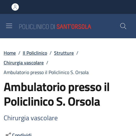
Salta al contenuto principale
Skip to footer content
Briciole di pane
Home
/
Il Policlinico
/
Strutture
/
Chirurgia vascolare
/
Ambulatorio presso il Policlinico S. Orsola
Ambulatorio presso il
Policlinico S. Orsola
Chirurgia vascolare
Condividi