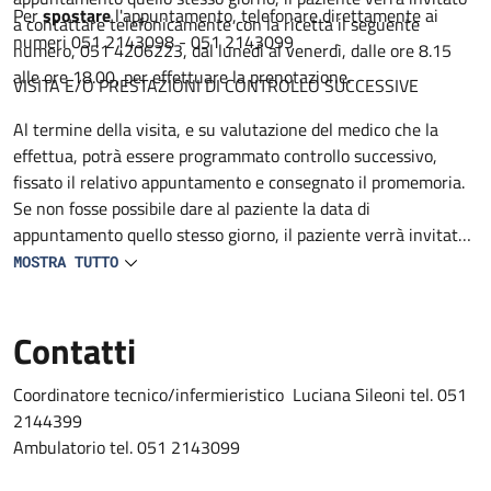
Per
spostare
l'appuntamento, telefonare direttamente ai
a contattare telefonicamente con la ricetta il seguente
numeri 051 2143098 - 051 2143099
numero, 051 4206223, dal lunedì al venerdì, dalle ore 8.15
alle ore 18.00, per effettuare la prenotazione.
VISITA E/O PRESTAZIONI DI CONTROLLO SUCCESSIVE
Al termine della visita, e su valutazione del medico che la
effettua, potrà essere programmato controllo successivo,
fissato il relativo appuntamento e consegnato il promemoria.
Se non fosse possibile dare al paziente la data di
appuntamento quello stesso giorno, il paziente verrà invitato
a contattare telefonicamente con la ricetta il seguente
MOSTRA TUTTO
numero 051 4206223, dal lunedì al venerdì, dalle ore 8.15 alle
ore 18.00, per effettuare la prenotazione.
Contatti
Coordinatore tecnico/infermieristico Luciana Sileoni tel. 051
2144399
Ambulatorio tel. 051 2143099