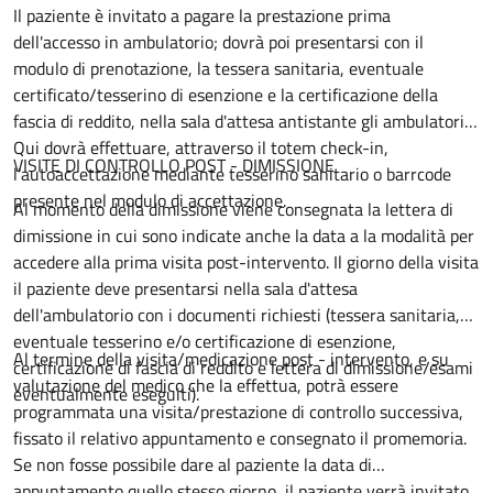
Il paziente è invitato a pagare la prestazione prima
dell'accesso in ambulatorio; dovrà poi presentarsi con il
modulo di prenotazione, la tessera sanitaria, eventuale
certificato/tesserino di esenzione e la certificazione della
fascia di reddito, nella sala d'attesa antistante gli ambulatori.
Qui dovrà effettuare, attraverso il totem check-in,
VISITE DI CONTROLLO POST - DIMISSIONE
l'autoaccettazione mediante tesserino sanitario o barrcode
presente nel modulo di accettazione.
Al momento della dimissione viene consegnata la lettera di
dimissione in cui sono indicate anche la data a la modalità per
accedere alla prima visita post-intervento. Il giorno della visita
il paziente deve presentarsi nella sala d'attesa
dell'ambulatorio con i documenti richiesti (tessera sanitaria,
eventuale tesserino e/o certificazione di esenzione,
Al termine della visita/medicazione post - intervento, e su
certificazione di fascia di reddito e lettera di dimissione/esami
valutazione del medico che la effettua, potrà essere
eventualmente eseguiti).
programmata una visita/prestazione di controllo successiva,
fissato il relativo appuntamento e consegnato il promemoria.
Se non fosse possibile dare al paziente la data di
appuntamento quello stesso giorno, il paziente verrà invitato