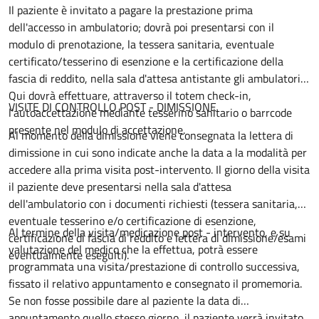
Il paziente è invitato a pagare la prestazione prima
dell'accesso in ambulatorio; dovrà poi presentarsi con il
modulo di prenotazione, la tessera sanitaria, eventuale
certificato/tesserino di esenzione e la certificazione della
fascia di reddito, nella sala d'attesa antistante gli ambulatori.
Qui dovrà effettuare, attraverso il totem check-in,
VISITE DI CONTROLLO POST - DIMISSIONE
l'autoaccettazione mediante tesserino sanitario o barrcode
presente nel modulo di accettazione.
Al momento della dimissione viene consegnata la lettera di
dimissione in cui sono indicate anche la data a la modalità per
accedere alla prima visita post-intervento. Il giorno della visita
il paziente deve presentarsi nella sala d'attesa
dell'ambulatorio con i documenti richiesti (tessera sanitaria,
eventuale tesserino e/o certificazione di esenzione,
Al termine della visita/medicazione post - intervento, e su
certificazione di fascia di reddito e lettera di dimissione/esami
valutazione del medico che la effettua, potrà essere
eventualmente eseguiti).
programmata una visita/prestazione di controllo successiva,
fissato il relativo appuntamento e consegnato il promemoria.
Se non fosse possibile dare al paziente la data di
appuntamento quello stesso giorno, il paziente verrà invitato