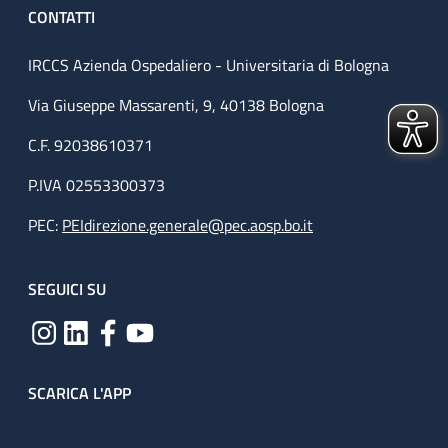
CONTATTI
IRCCS Azienda Ospedaliero - Universitaria di Bologna
Via Giuseppe Massarenti, 9, 40138 Bologna
C.F. 92038610371
P.IVA 02553300373
PEC:
PEIdirezione.generale@pec.aosp.bo.it
SEGUICI SU
SCARICA L'APP