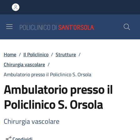
Salta al contenuto principale
Skip to footer content
Briciole di pane
Home
/
Il Policlinico
/
Strutture
/
Chirurgia vascolare
/
Ambulatorio presso il Policlinico S. Orsola
Ambulatorio presso il
Policlinico S. Orsola
Chirurgia vascolare
Condividi