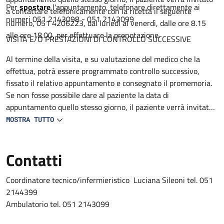
Per
spostare
l'appuntamento, telefonare direttamente ai
a contattare telefonicamente con la ricetta il seguente
numeri 051 2143098 - 051 2143099
numero, 051 4206223, dal lunedì al venerdì, dalle ore 8.15
alle ore 18.00, per effettuare la prenotazione.
VISITA E/O PRESTAZIONI DI CONTROLLO SUCCESSIVE
Al termine della visita, e su valutazione del medico che la
effettua, potrà essere programmato controllo successivo,
fissato il relativo appuntamento e consegnato il promemoria.
Se non fosse possibile dare al paziente la data di
appuntamento quello stesso giorno, il paziente verrà invitato
a contattare telefonicamente con la ricetta il seguente
MOSTRA TUTTO
numero 051 4206223, dal lunedì al venerdì, dalle ore 8.15 alle
ore 18.00, per effettuare la prenotazione.
Contatti
Coordinatore tecnico/infermieristico Luciana Sileoni tel. 051
2144399
Ambulatorio tel. 051 2143099