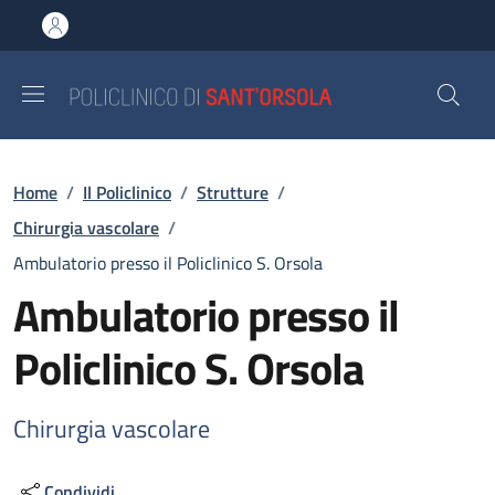
Salta al contenuto principale
Skip to footer content
Briciole di pane
Home
/
Il Policlinico
/
Strutture
/
Chirurgia vascolare
/
Ambulatorio presso il Policlinico S. Orsola
Ambulatorio presso il
Policlinico S. Orsola
Chirurgia vascolare
Condividi