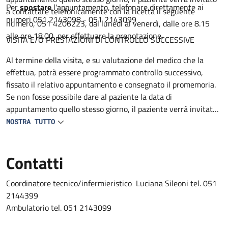
Per
spostare
l'appuntamento, telefonare direttamente ai
a contattare telefonicamente con la ricetta il seguente
numeri 051 2143098 - 051 2143099
numero, 051 4206223, dal lunedì al venerdì, dalle ore 8.15
alle ore 18.00, per effettuare la prenotazione.
VISITA E/O PRESTAZIONI DI CONTROLLO SUCCESSIVE
Al termine della visita, e su valutazione del medico che la
effettua, potrà essere programmato controllo successivo,
fissato il relativo appuntamento e consegnato il promemoria.
Se non fosse possibile dare al paziente la data di
appuntamento quello stesso giorno, il paziente verrà invitato
a contattare telefonicamente con la ricetta il seguente
MOSTRA TUTTO
numero 051 4206223, dal lunedì al venerdì, dalle ore 8.15 alle
ore 18.00, per effettuare la prenotazione.
Contatti
Coordinatore tecnico/infermieristico Luciana Sileoni tel. 051
2144399
Ambulatorio tel. 051 2143099