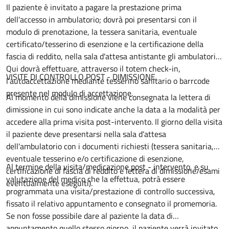
Il paziente è invitato a pagare la prestazione prima
dell'accesso in ambulatorio; dovrà poi presentarsi con il
modulo di prenotazione, la tessera sanitaria, eventuale
certificato/tesserino di esenzione e la certificazione della
fascia di reddito, nella sala d'attesa antistante gli ambulatori.
Qui dovrà effettuare, attraverso il totem check-in,
VISITE DI CONTROLLO POST - DIMISSIONE
l'autoaccettazione mediante tesserino sanitario o barrcode
presente nel modulo di accettazione.
Al momento della dimissione viene consegnata la lettera di
dimissione in cui sono indicate anche la data a la modalità per
accedere alla prima visita post-intervento. Il giorno della visita
il paziente deve presentarsi nella sala d'attesa
dell'ambulatorio con i documenti richiesti (tessera sanitaria,
eventuale tesserino e/o certificazione di esenzione,
Al termine della visita/medicazione post - intervento, e su
certificazione di fascia di reddito e lettera di dimissione/esami
valutazione del medico che la effettua, potrà essere
eventualmente eseguiti).
programmata una visita/prestazione di controllo successiva,
fissato il relativo appuntamento e consegnato il promemoria.
Se non fosse possibile dare al paziente la data di
appuntamento quello stesso giorno, il paziente verrà invitato