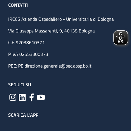
CONTATTI
IRCCS Azienda Ospedaliero - Universitaria di Bologna
Via Giuseppe Massarenti, 9, 40138 Bologna
C.F. 92038610371
P.IVA 02553300373
PEC:
PEIdirezione.generale@pec.aosp.bo.it
SEGUICI SU
SCARICA L'APP