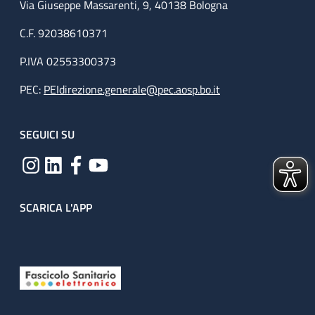
Via Giuseppe Massarenti, 9, 40138 Bologna
C.F. 92038610371
P.IVA 02553300373
PEC:
PEIdirezione.generale@pec.aosp.bo.it
SEGUICI SU
SCARICA L'APP