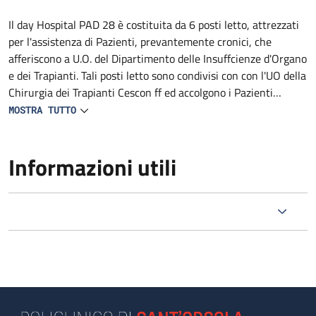
Descrizione
Il day Hospital PAD 28 è costituita da 6 posti letto, attrezzati
per l'assistenza di Pazienti, prevantemente cronici, che
afferiscono a U.O. del Dipartimento delle Insuffcienze d'Organo
e dei Trapianti. Tali posti letto sono condivisi con con l'UO della
Chirurgia dei Trapianti Cescon ff ed accolgono i Pazienti
chirurgici, post chirurgici o medici che necessitano di
MOSTRA TUTTO
valutazione pre-operatoria, valutazione delle complicanze
post trapianto; Pazienti affetti da scompenso epatico con
Informazioni utili
potenziale indicazione a trapianto di fegato. L'accoglimento è
di competenza dell'infermiere del Day Hospital.Vengono fornite
informazioni sulla organizzazione generale del Servizio
(somministrazione della terapia, eventuali indagini
programmate). L'esame clinico iniziale viene effettuato dal
medico del Day Hospital mentre l’anamnesi infermieristica è di
competenza dell'infermiere in servizio; a queste due figure è
deputato il compito rispettivamente della compilazione della
cartella clinica e della cartella infermieristica. Il medico di Day
Hospital coordina il percorso diagnostico-terapeutico del