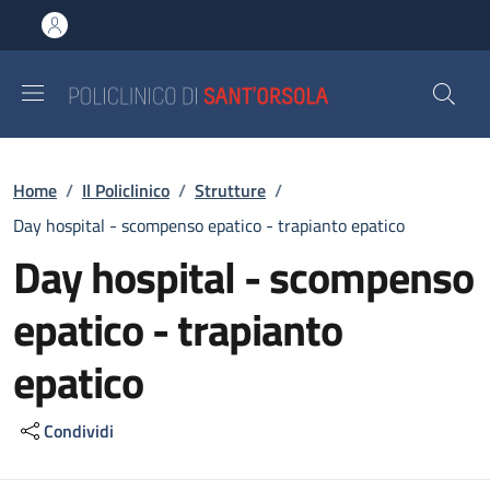
Salta al contenuto principale
Skip to footer content
Briciole di pane
Home
/
Il Policlinico
/
Strutture
/
Day hospital - scompenso epatico - trapianto epatico
Day hospital - scompenso
epatico - trapianto
epatico
Condividi