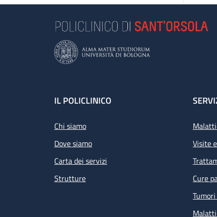
Epa
ve
Footer
IL POLICLINICO
SERVI
Chi siamo
Malatti
Dove siamo
Visite 
Carta dei servizi
Tratta
Strutture
Cure pa
Tumori 
Malatti