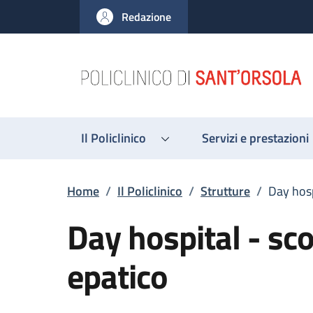
Salta al contenuto principale
Skip to footer content
Redazione
Il Policlinico
Servizi e prestazioni
Briciole di pane
Home
/
Il Policlinico
/
Strutture
/
Day hosp
Day hospital - sc
epatico