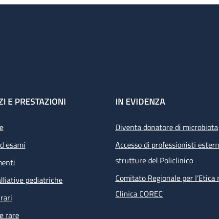
tologici e Chirurgici del Pad 28 Presenza Personale Medico 8.00 - 
nerdì
ZI E PRESTAZIONI
IN EVIDENZA
e
Diventa donatore di microbiota
ed esami
Accesso di professionisti estern
strutture del Policlinico
menti
Comitato Regionale per l’Etica 
lliative pediatriche
Clinica COREC
rari
e rare