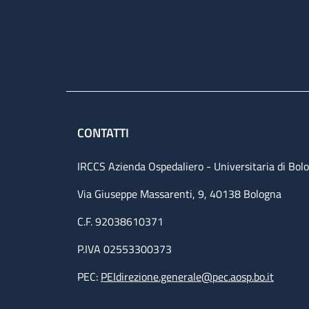
CONTATTI
IRCCS Azienda Ospedaliero - Universitaria di Bol
Via Giuseppe Massarenti, 9, 40138 Bologna
C.F. 92038610371
P.IVA 02553300373
PEC:
PEIdirezione.generale@pec.aosp.bo.it