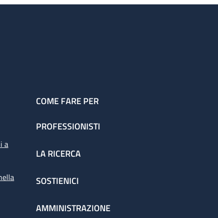
16.00: 1 medico strutturato dal lunedì al
COME FARE PER
PROFESSIONISTI
i a
LA RICERCA
nella
SOSTIENICI
AMMINISTRAZIONE