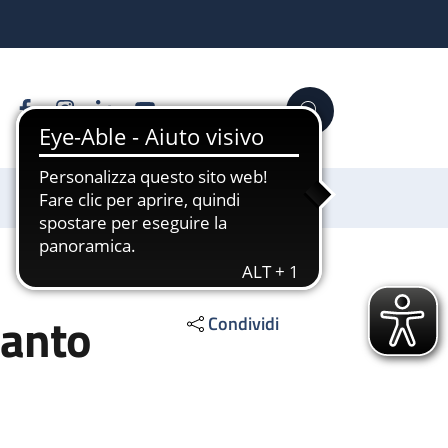
Facebook
Instagram
Linkedin
YouTube
Cerca
Sostienici
ianto
Condividi