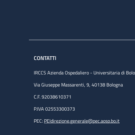
CONTATTI
IRCCS Azienda Ospedaliero - Universitaria di Bol
Via Giuseppe Massarenti, 9, 40138 Bologna
C.F. 92038610371
P.IVA 02553300373
PEC:
PEIdirezione.generale@pec.aosp.bo.it