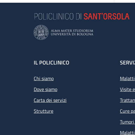
Epa
ve
Footer
IL POLICLINICO
SERVI
Chi siamo
Malatti
Dove siamo
Visite 
Carta dei servizi
Tratta
Strutture
Cure pa
Tumori 
Malatti