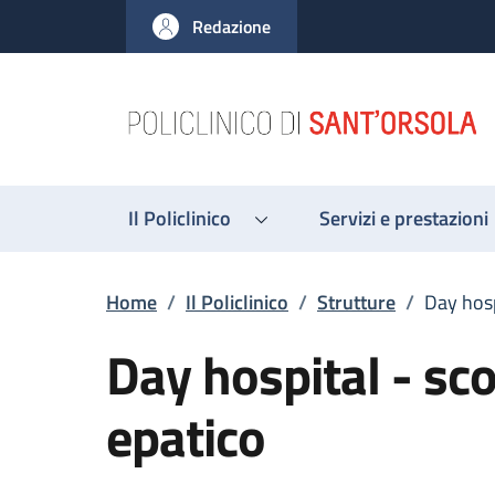
Salta al contenuto principale
Skip to footer content
Redazione
Il Policlinico
Servizi e prestazioni
Briciole di pane
Home
/
Il Policlinico
/
Strutture
/
Day hosp
Day hospital - sc
epatico