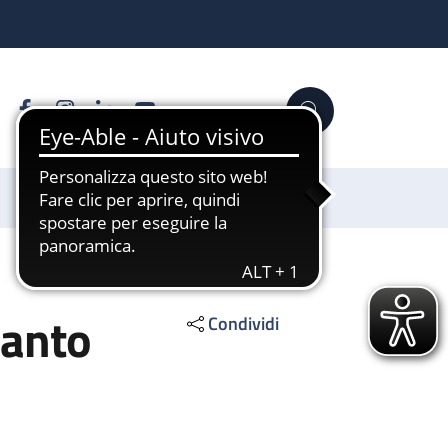
Facebook
Instagram
Linkedin
YouTube
Cerca
Sostienici
ianto
Condividi