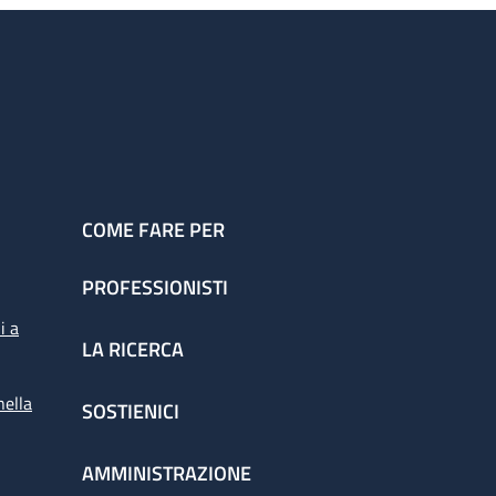
16.00: 1 medico strutturato dal lunedì al
COME FARE PER
PROFESSIONISTI
i a
LA RICERCA
nella
SOSTIENICI
AMMINISTRAZIONE