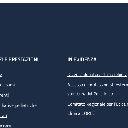
tologici e Chirurgici del Pad 28 Presenza Personale Medico 8.00 - 
nerdì
ZI E PRESTAZIONI
IN EVIDENZA
e
Diventa donatore di microbiota
ed esami
Accesso di professionisti estern
strutture del Policlinico
menti
Comitato Regionale per l’Etica 
lliative pediatriche
Clinica COREC
rari
e rare