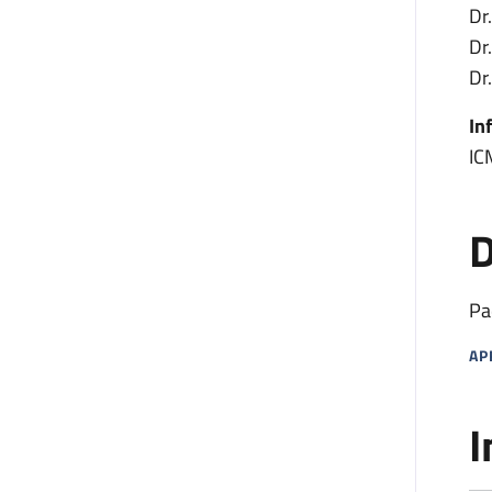
Dr
Dr
Dr
In
IC
D
Pa
AP
MA
I