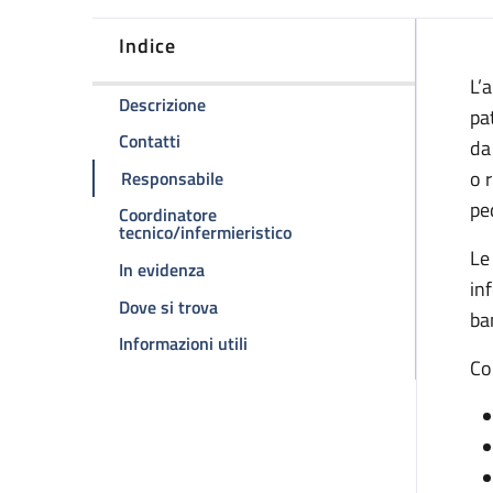
Indice
D
L’
della pagina Ambulatorio dermatologia
Descrizione
pa
della pagina Ambulatorio dermatologia pe
Contatti
da
della pagina Ambulatorio dermatolo
o 
Responsabile
pe
Coordinatore
della pagina Ambulatorio d
tecnico/infermieristico
Le
della pagina Ambulatorio dermatologia
In evidenza
in
della pagina Ambulatorio dermatolog
Dove si trova
ba
della pagina Ambulatorio dermat
Informazioni utili
Co