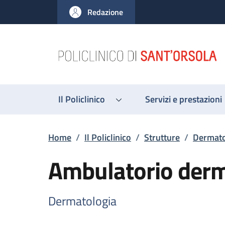
Salta al contenuto principale
Skip to footer content
Redazione
Il Policlinico
Servizi e prestazioni
Briciole di pane
Home
/
Il Policlinico
/
Strutture
/
Dermato
Ambulatorio derm
Dermatologia