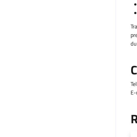
Tr
pr
dur
C
Te
E-
R