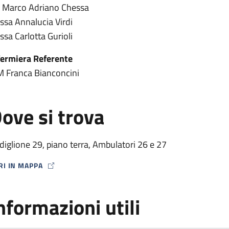
. Marco Adriano Chessa
.ssa Annalucia Virdi
.ssa Carlotta Gurioli
fermiera Referente
M Franca Bianconcini
ove si trova
diglione 29, piano terra, Ambulatori 26 e 27
RI IN MAPPA
P ICON
nformazioni utili