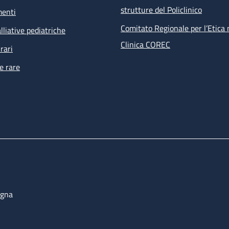
strutture del Policlinico
menti
Comitato Regionale per l’Etica 
lliative pediatriche
Clinica COREC
rari
e rare
ogna