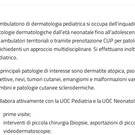
escrizione
ambulatorio di dermatologia pediatrica si occupa dell’inqua
 pediatrica
tologie dermatologiche dall’età neonatale fino all’adolescenza
diatrica
 ambulatori territoriali o tramite prenotazione CUP per pato
gia pediatrica
richiedenti un approccio multidisciplinare. Si effettuano inol
diatrico.
ermatologia pediatrica
 principali patologie di interesse sono dermatite atopica, ps
 pediatrica
fettive, nevi, tumori cutanei, emangiomi e malformazioni vasc
ia pediatrica
mbini e patologie cutanee sclerodermiche.
ologia pediatrica
llabora attivamente con la UOC Pediatria e la UOC Neonatol
prime visite;
interventi di piccola chirurgia (biopsie, asportazioni di pic
videodermatoscopie;