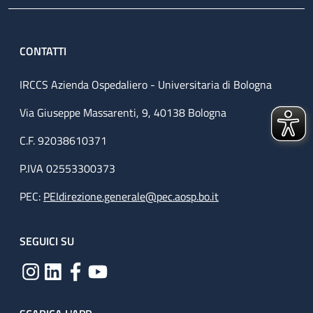
CONTATTI
IRCCS Azienda Ospedaliero - Universitaria di Bologna
Via Giuseppe Massarenti, 9, 40138 Bologna
C.F. 92038610371
P.IVA 02553300373
PEC:
PEIdirezione.generale@pec.aosp.bo.it
SEGUICI SU