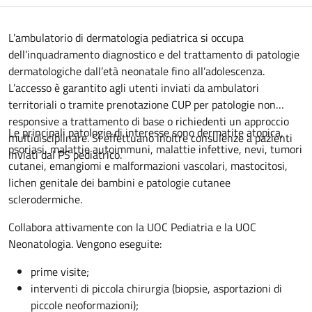
Descrizione
L’ambulatorio di dermatologia pediatrica si occupa
dell’inquadramento diagnostico e del trattamento di patologie
dermatologiche dall’età neonatale fino all’adolescenza.
L’accesso è garantito agli utenti inviati da ambulatori
territoriali o tramite prenotazione CUP per patologie non
responsive a trattamento di base o richiedenti un approccio
Le principali patologie di interesse sono dermatite atopica,
multidisciplinare. Si effettuano inoltre consulenze a pazienti
psoriasi, malattie autoimmuni, malattie infettive, nevi, tumori
inviati dal PS pediatrico.
cutanei, emangiomi e malformazioni vascolari, mastocitosi,
lichen genitale dei bambini e patologie cutanee
sclerodermiche.
Collabora attivamente con la UOC Pediatria e la UOC
Neonatologia. Vengono eseguite:
prime visite;
interventi di piccola chirurgia (biopsie, asportazioni di
piccole neoformazioni);