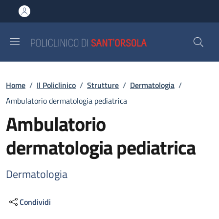
Salta al contenuto principale
Skip to footer content
Briciole di pane
Home
/
Il Policlinico
/
Strutture
/
Dermatologia
/
Ambulatorio dermatologia pediatrica
Ambulatorio
dermatologia pediatrica
Dermatologia
Condividi