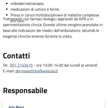
videodermatoscopie;
medicazioni di ustioni e ferite.
Presa in carico multidisciplinare di malattie complesse
Trattamenti con farmaci biologici approvati da AIFA e in
e/o rare.
sperimentazione clinica. Queste ultime vengono prenotate in
base alle indicazioni dei medici dell'ambulatorio, secondo le
esigenze cliniche emerse durante la visita.
Contatti
Tel.
051 2143475
- ore 13.00-14.00 dal lunedì al venerdì
E-mail:
dermaped.foto@aosp.bo.it
Responsabile
Iria Neri