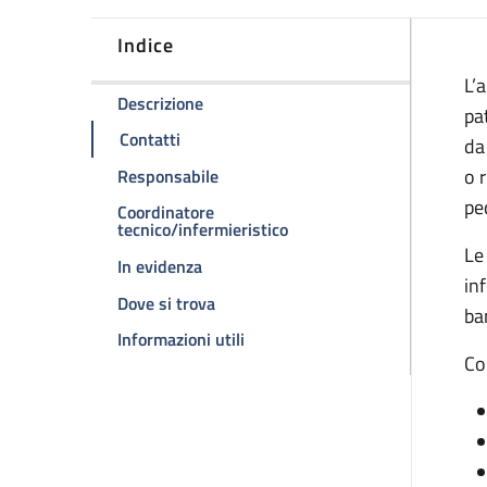
Indice
D
L’
della pagina Ambulatorio dermatologia
Descrizione
pa
della pagina Ambulatorio dermatologia pe
Contatti
da
della pagina Ambulatorio dermatolog
o 
Responsabile
pe
Coordinatore
della pagina Ambulatorio d
tecnico/infermieristico
Le
della pagina Ambulatorio dermatologia
In evidenza
in
della pagina Ambulatorio dermatolog
Dove si trova
ba
della pagina Ambulatorio dermat
Informazioni utili
Co