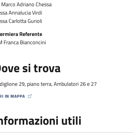
. Marco Adriano Chessa
.ssa Annalucia Virdi
.ssa Carlotta Gurioli
fermiera Referente
M Franca Bianconcini
ove si trova
diglione 29, piano terra, Ambulatori 26 e 27
RI IN MAPPA
P ICON
nformazioni utili