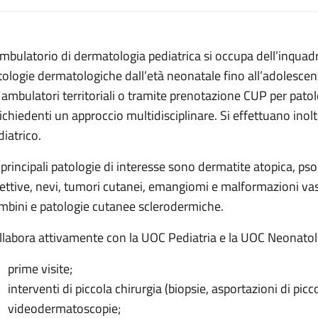
escrizione
ambulatorio di dermatologia pediatrica si occupa dell’inqua
 pediatrica
tologie dermatologiche dall’età neonatale fino all’adolescenza
diatrica
 ambulatori territoriali o tramite prenotazione CUP per pato
ia pediatrica
richiedenti un approccio multidisciplinare. Si effettuano inol
diatrico.
ermatologia pediatrica
 principali patologie di interesse sono dermatite atopica, ps
 pediatrica
fettive, nevi, tumori cutanei, emangiomi e malformazioni vasc
ia pediatrica
mbini e patologie cutanee sclerodermiche.
ologia pediatrica
llabora attivamente con la UOC Pediatria e la UOC Neonatol
prime visite;
interventi di piccola chirurgia (biopsie, asportazioni di pic
videodermatoscopie;