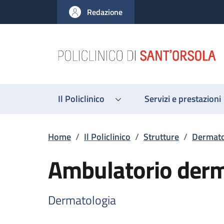
Salta al contenuto principale
Skip to footer content
Redazione
Il Policlinico
Servizi e prestazioni
Briciole di pane
Home
/
Il Policlinico
/
Strutture
/
Dermato
Ambulatorio derm
Dermatologia