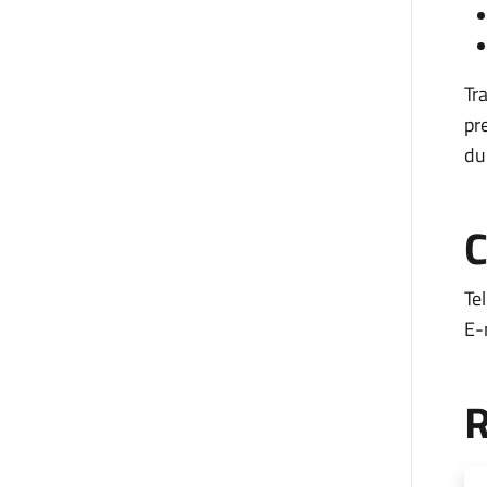
Tr
pr
dur
C
Te
E-
R