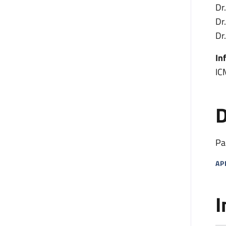
Dr
Dr
Dr
In
IC
D
Pa
AP
MA
I