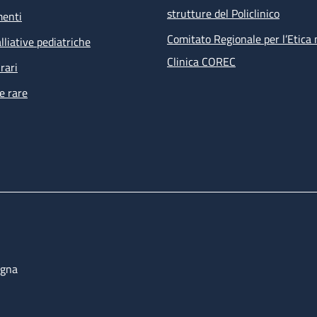
strutture del Policlinico
menti
Comitato Regionale per l’Etica 
lliative pediatriche
Clinica COREC
rari
e rare
ogna