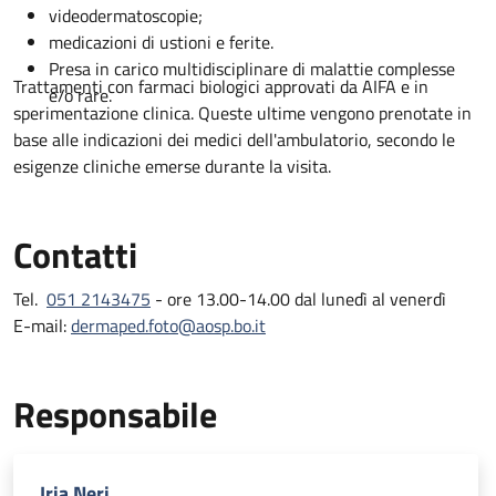
videodermatoscopie;
medicazioni di ustioni e ferite.
Presa in carico multidisciplinare di malattie complesse
Trattamenti con farmaci biologici approvati da AIFA e in
e/o rare.
sperimentazione clinica. Queste ultime vengono prenotate in
base alle indicazioni dei medici dell'ambulatorio, secondo le
esigenze cliniche emerse durante la visita.
Contatti
Tel.
051 2143475
- ore 13.00-14.00 dal lunedì al venerdì
E-mail:
dermaped.foto@aosp.bo.it
Responsabile
Iria Neri