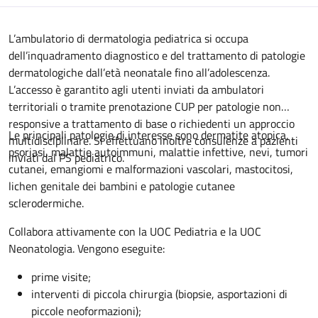
Descrizione
L’ambulatorio di dermatologia pediatrica si occupa
dell’inquadramento diagnostico e del trattamento di patologie
dermatologiche dall’età neonatale fino all’adolescenza.
L’accesso è garantito agli utenti inviati da ambulatori
territoriali o tramite prenotazione CUP per patologie non
responsive a trattamento di base o richiedenti un approccio
Le principali patologie di interesse sono dermatite atopica,
multidisciplinare. Si effettuano inoltre consulenze a pazienti
psoriasi, malattie autoimmuni, malattie infettive, nevi, tumori
inviati dal PS pediatrico.
cutanei, emangiomi e malformazioni vascolari, mastocitosi,
lichen genitale dei bambini e patologie cutanee
sclerodermiche.
Collabora attivamente con la UOC Pediatria e la UOC
Neonatologia. Vengono eseguite:
prime visite;
interventi di piccola chirurgia (biopsie, asportazioni di
piccole neoformazioni);