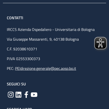
CONTATTI
IRCCS Azienda Ospedaliero - Universitaria di Bologna
Via Giuseppe Massarenti, 9, 40138 Bologna
C.F. 92038610371
P.IVA 02553300373
PEC:
PEIdirezione.generale@pec.aosp.bo.it
SEGUICI SU