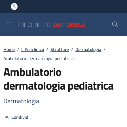
Salta al contenuto principale
Skip to footer content
Briciole di pane
Home
/
Il Policlinico
/
Strutture
/
Dermatologia
/
Ambulatorio dermatologia pediatrica
Ambulatorio
dermatologia pediatrica
Dermatologia
Condividi