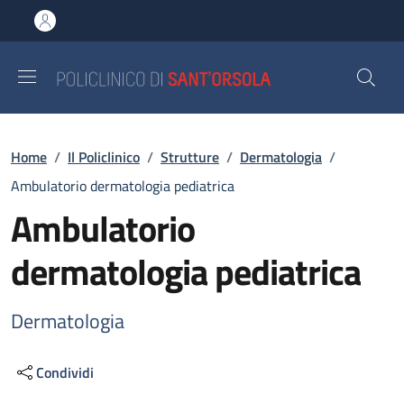
Salta al contenuto principale
Skip to footer content
Briciole di pane
Home
/
Il Policlinico
/
Strutture
/
Dermatologia
/
Ambulatorio dermatologia pediatrica
Ambulatorio
dermatologia pediatrica
Dermatologia
Condividi