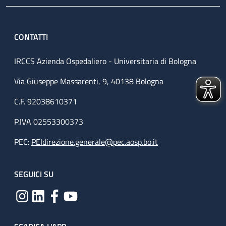
CONTATTI
IRCCS Azienda Ospedaliero - Universitaria di Bologna
Via Giuseppe Massarenti, 9, 40138 Bologna
C.F. 92038610371
P.IVA 02553300373
PEC:
PEIdirezione.generale@pec.aosp.bo.it
SEGUICI SU