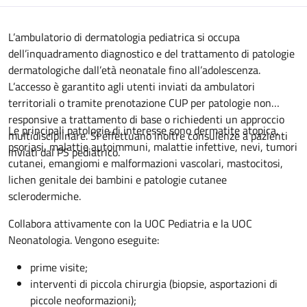
Descrizione
L’ambulatorio di dermatologia pediatrica si occupa
dell’inquadramento diagnostico e del trattamento di patologie
dermatologiche dall’età neonatale fino all’adolescenza.
L’accesso è garantito agli utenti inviati da ambulatori
territoriali o tramite prenotazione CUP per patologie non
responsive a trattamento di base o richiedenti un approccio
Le principali patologie di interesse sono dermatite atopica,
multidisciplinare. Si effettuano inoltre consulenze a pazienti
psoriasi, malattie autoimmuni, malattie infettive, nevi, tumori
inviati dal PS pediatrico.
cutanei, emangiomi e malformazioni vascolari, mastocitosi,
lichen genitale dei bambini e patologie cutanee
sclerodermiche.
Collabora attivamente con la UOC Pediatria e la UOC
Neonatologia. Vengono eseguite:
prime visite;
interventi di piccola chirurgia (biopsie, asportazioni di
piccole neoformazioni);