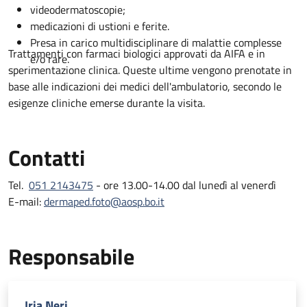
videodermatoscopie;
medicazioni di ustioni e ferite.
Presa in carico multidisciplinare di malattie complesse
Trattamenti con farmaci biologici approvati da AIFA e in
e/o rare.
sperimentazione clinica. Queste ultime vengono prenotate in
base alle indicazioni dei medici dell'ambulatorio, secondo le
esigenze cliniche emerse durante la visita.
Contatti
Tel.
051 2143475
- ore 13.00-14.00 dal lunedì al venerdì
E-mail:
dermaped.foto@aosp.bo.it
Responsabile
Iria Neri