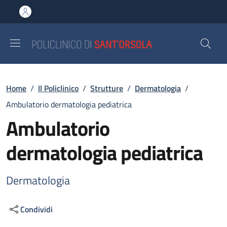
Salta al contenuto principale
Skip to footer content
Briciole di pane
Home
/
Il Policlinico
/
Strutture
/
Dermatologia
/
Ambulatorio dermatologia pediatrica
Ambulatorio
dermatologia pediatrica
Dermatologia
Condividi