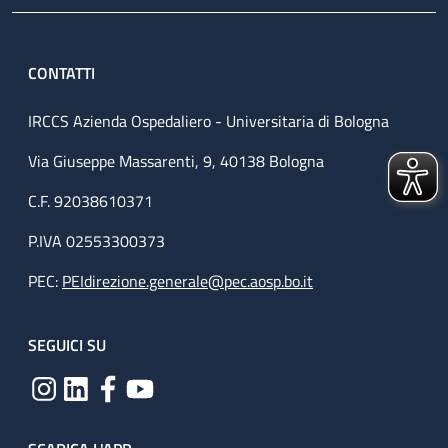
CONTATTI
IRCCS Azienda Ospedaliero - Universitaria di Bologna
Via Giuseppe Massarenti, 9, 40138 Bologna
C.F. 92038610371
P.IVA 02553300373
PEC:
PEIdirezione.generale@pec.aosp.bo.it
SEGUICI SU