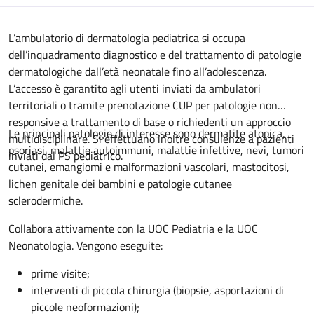
Descrizione
L’ambulatorio di dermatologia pediatrica si occupa
dell’inquadramento diagnostico e del trattamento di patologie
dermatologiche dall’età neonatale fino all’adolescenza.
L’accesso è garantito agli utenti inviati da ambulatori
territoriali o tramite prenotazione CUP per patologie non
responsive a trattamento di base o richiedenti un approccio
Le principali patologie di interesse sono dermatite atopica,
multidisciplinare. Si effettuano inoltre consulenze a pazienti
psoriasi, malattie autoimmuni, malattie infettive, nevi, tumori
inviati dal PS pediatrico.
cutanei, emangiomi e malformazioni vascolari, mastocitosi,
lichen genitale dei bambini e patologie cutanee
sclerodermiche.
Collabora attivamente con la UOC Pediatria e la UOC
Neonatologia. Vengono eseguite:
prime visite;
interventi di piccola chirurgia (biopsie, asportazioni di
piccole neoformazioni);