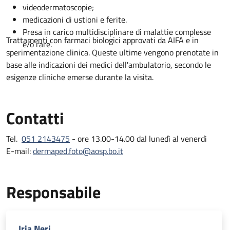
videodermatoscopie;
medicazioni di ustioni e ferite.
Presa in carico multidisciplinare di malattie complesse
Trattamenti con farmaci biologici approvati da AIFA e in
e/o rare.
sperimentazione clinica. Queste ultime vengono prenotate in
base alle indicazioni dei medici dell'ambulatorio, secondo le
esigenze cliniche emerse durante la visita.
Contatti
Tel.
051 2143475
- ore 13.00-14.00 dal lunedì al venerdì
E-mail:
dermaped.foto@aosp.bo.it
Responsabile
Iria Neri