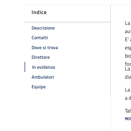
Indice
D
La
della pagina Emolinfopatologia
Descrizione
au
della pagina Emolinfopatologia
Contatti
E’
della pagina Emolinfopatologia
es
Dove si trova
bi
della pagina Emolinfopatologia
Direttore
fo
della pagina Emolinfopatologia
In evidenza
La
dia
Ambulatori
della pagina Emolinfopatologia
Equipe
La
a 
Tal
MO