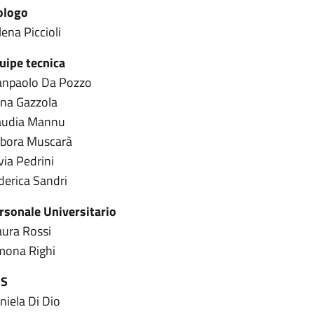
ologo
lena Piccioli
uipe tecnica
anpaolo Da Pozzo
na Gazzola
audia Mannu
bora Muscarà
via Pedrini
derica Sandri
rsonale Universitario
ura Rossi
mona Righi
SS
niela Di Dio