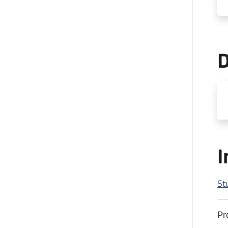
D
I
St
Pr