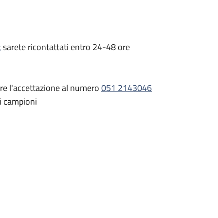
 a prediligere il contatto
via mail
agli
tini@aosp.bo.it
t
sarete ricontattati entro 24-48 ore
are l'accettazione al numero
051 2143046
ei campioni