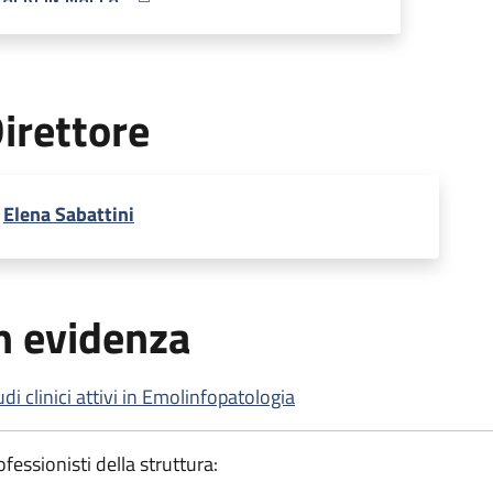
MAP ICON
irettore
Elena Sabattini
n evidenza
udi clinici attivi in Emolinfopatologia
ofessionisti della struttura: