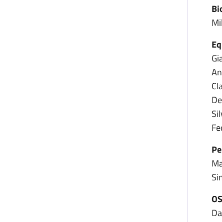
Bi
Mi
Eq
Gi
An
Cl
De
Sil
Fe
Pe
Ma
Si
O
Da