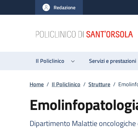
Salta al contenuto principale
Skip to footer content
Redazione
Il Policlinico
Servizi e prestazioni
Briciole di pane
Home
/
Il Policlinico
/
Strutture
/
Emolinf
Emolinfopatologi
Dipartimento Malattie oncologiche