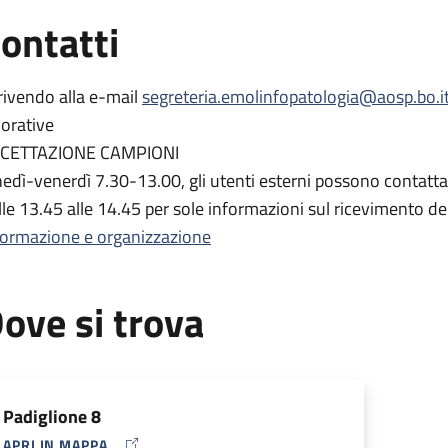
r ottimizzare tempi e gestione delle pratiche, vi
sollecitiamo
ontatti
irizzi
segreteria.emolinfopatologia@aosp.bo.it
;
elena.sabat
rete
ricontattati entro 1-2 giorni lavorativi
rivendo alla e-mail
segreteria.emolinfopatologia@aosp.bo.i
vorative
CETTAZIONE CAMPIONI
nedì-venerdì 7.30-13.00, gli utenti esterni possono contatt
lle 13.45 alle 14.45 per sole informazioni sul ricevimento d
formazione e organizzazione
ove si trova
Padiglione 8
APRI IN MAPPA