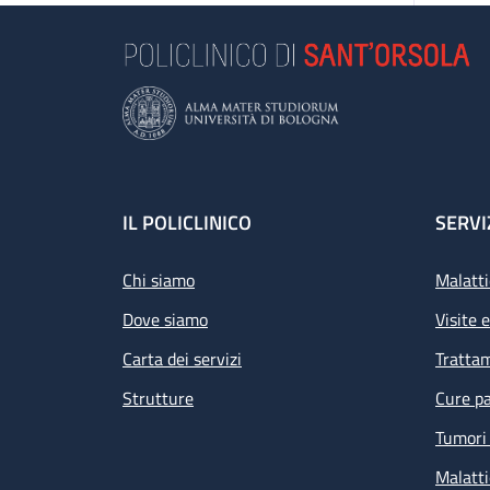
Footer
IL POLICLINICO
SERVI
Chi siamo
Malatti
Dove siamo
Visite 
Carta dei servizi
Tratta
Strutture
Cure pa
Tumori 
Malatti