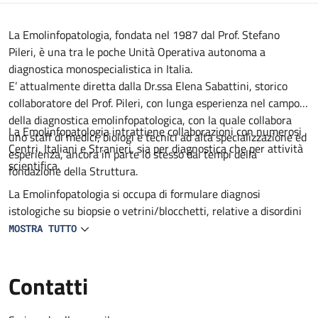
Descrizione
La Emolinfopatologia, fondata nel 1987 dal Prof. Stefano
Pileri, è una tra le poche Unità Operativa autonoma a
diagnostica monospecialistica in Italia.
E’ attualmente diretta dalla Dr.ssa Elena Sabattini, storico
collaboratore del Prof. Pileri, con lunga esperienza nel campo
della diagnostica emolinfopatologica, con la quale collabora
La Emolinfopatologia intrattiene collaborazioni con numerosi
uno staff di medici, biologi e tecnici ad alta specializzazione ed
Centri, Italiani e Stranieri, sia per diagnostica che per attività
esperienza, ancora in parte lo stesso dai tempi della
scientifica.
fondazione della Struttura.
La Emolinfopatologia si occupa di formulare diagnosi
istologiche su biopsie o vetrini/blocchetti, relative a disordini
o patologie del sistema emopoietico, linfoide, mieloide o
MOSTRA TUTTO
istiocitario/accessorio.
Tale attività viene svolta per utenti interni ed esterni al
Contatti
Policlinico.