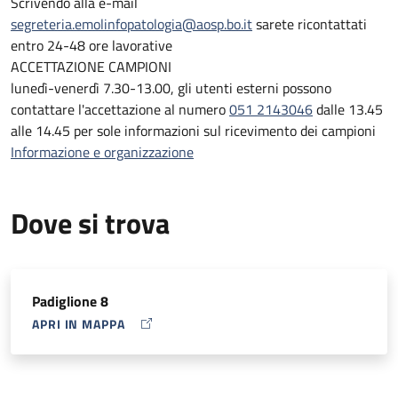
Scrivendo alla e-mail
segreteria.emolinfopatologia@aosp.bo.it
sarete ricontattati
Per ottimizzare tempi e gestione delle pratiche,
entro 24-48 ore lavorative
vi
sollecitiamo a prediligere il contatto
via mail
agli
ACCETTAZIONE CAMPIONI
indirizzi
segreteria.emolinfopatologia@aosp.bo.it
;
elena.sabattin
lunedì-venerdì 7.30-13.00, gli utenti esterni possono
contattare l'accettazione al numero
051 2143046
dalle 13.45
Sarete
ricontattati entro 1-2 giorni lavorativi
alle 14.45 per sole informazioni sul ricevimento dei campioni
Informazione e organizzazione
Dove si trova
Padiglione 8
APRI IN MAPPA
MAP ICON