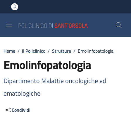
Salta al contenuto principale
Skip to footer content
Briciole di pane
Home
/
Il Policlinico
/
Strutture
/
Emolinfopatologia
Emolinfopatologia
Dipartimento Malattie oncologiche ed
ematologiche
Condividi