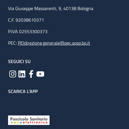
Via Giuseppe Massarenti, 9, 40138 Bologna
C.F. 92038610371
P.IVA 02553300373
PEC:
PEIdirezione.generale@pec.aosp.bo.it
SEGUICI SU
SCARICA L'APP