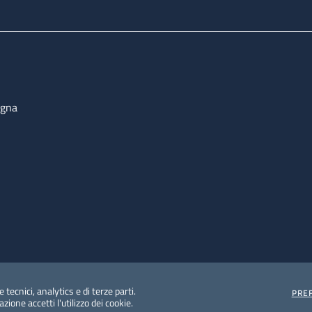
ogna
 tecnici, analytics e di terze parti.
PRE
ione accetti l'utilizzo dei cookie.
e protezione del dato personale
Albo pretorio on-line
Dic