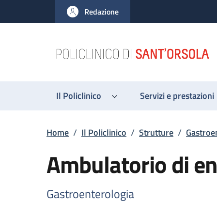
Salta al contenuto principale
Skip to footer content
Redazione
Il Policlinico
Servizi e prestazioni
Briciole di pane
Home
/
Il Policlinico
/
Strutture
/
Gastroe
Ambulatorio di en
Gastroenterologia