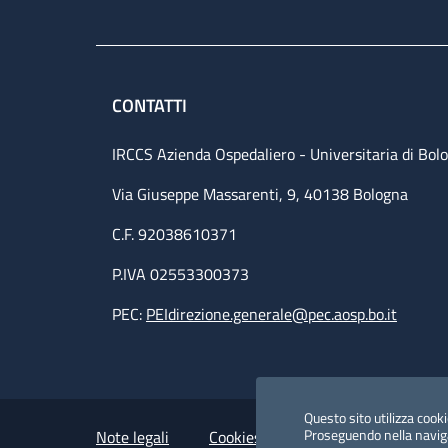
CONTATTI
IRCCS Azienda Ospedaliero - Universitaria di Bol
Via Giuseppe Massarenti, 9, 40138 Bologna
C.F. 92038610371
P.IVA 02553300373
PEC:
PEIdirezione.generale@pec.aosp.bo.it
Small prints
Useful links section
Questo sito utilizza cookie
Proseguendo nella navigaz
Note legali
Cookies Policy
Policy privacy 