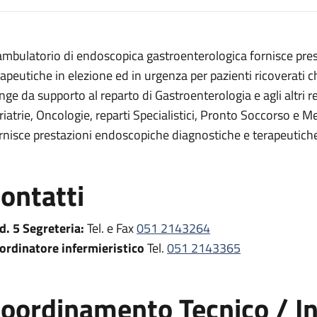
escrizione
 ambulatorio di endoscopica gastroenterologica fornisce pre
a digestiva
rapeutiche in elezione ed in urgenza per pazienti ricoverati c
igestiva
nge da supporto al reparto di Gastroenterologia e agli altri re
riatrie, Oncologie, reparti Specialistici, Pronto Soccorso e M
di endoscopia digestiva
rnisce prestazioni endoscopiche diagnostiche e terapeutiche
pia digestiva
pia digestiva
ontatti
oscopia digestiva
d. 5 Segreteria:
Tel. e Fax
051 2143264
ordinatore infermieristico
Tel.
051 2143365
oordinamento Tecnico / In