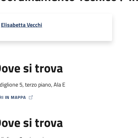
Elisabetta Vecchi
ove si trova
diglione 5, terzo piano, Ala E
RI IN MAPPA
P ICON
ove si trova