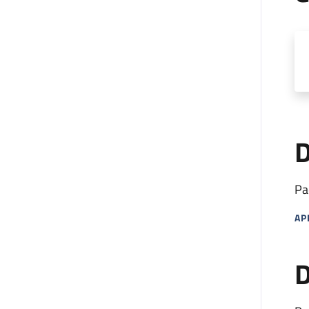
D
Pa
AP
MA
D