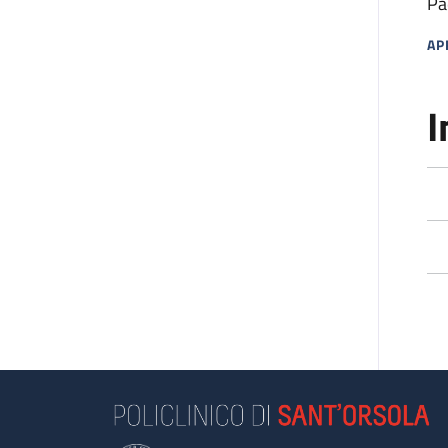
Pa
AP
MA
I