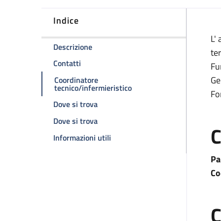
Indice
D
L'
della pagina Ambulatorio di endoscopi
Descrizione
te
della pagina Ambulatorio di endoscopia d
Contatti
Fu
Ge
Coordinatore
della pagina Ambulatorio 
tecnico/infermieristico
Fo
della pagina Ambulatorio di endosco
Dove si trova
della pagina Ambulatorio di endosco
Dove si trova
C
della pagina Ambulatorio di end
Informazioni utili
Pa
Co
C