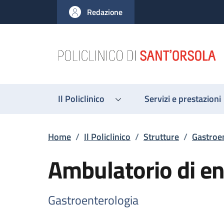
Salta al contenuto principale
Skip to footer content
Redazione
Il Policlinico
Servizi e prestazioni
Briciole di pane
Home
/
Il Policlinico
/
Strutture
/
Gastroe
Ambulatorio di en
Gastroenterologia