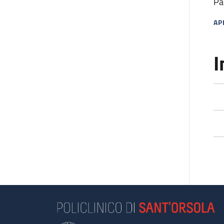
Pa
AP
MA
I