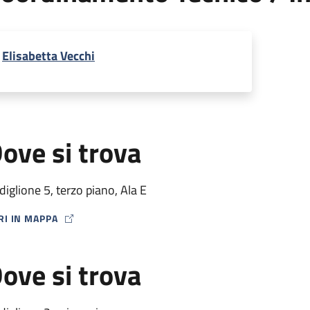
Elisabetta Vecchi
ove si trova
diglione 5, terzo piano, Ala E
RI IN MAPPA
P ICON
ove si trova