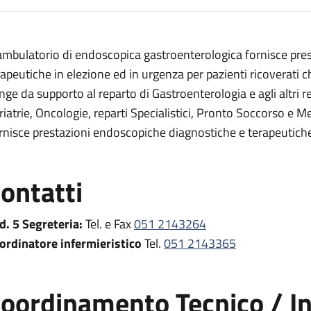
escrizione
 ambulatorio di endoscopica gastroenterologica fornisce pre
a digestiva
rapeutiche in elezione ed in urgenza per pazienti ricoverati c
igestiva
nge da supporto al reparto di Gastroenterologia e agli altri re
riatrie, Oncologie, reparti Specialistici, Pronto Soccorso e M
di endoscopia digestiva
rnisce prestazioni endoscopiche diagnostiche e terapeutiche
pia digestiva
pia digestiva
ontatti
oscopia digestiva
d. 5 Segreteria:
Tel. e Fax
051 2143264
ordinatore infermieristico
Tel.
051 2143365
oordinamento Tecnico / In