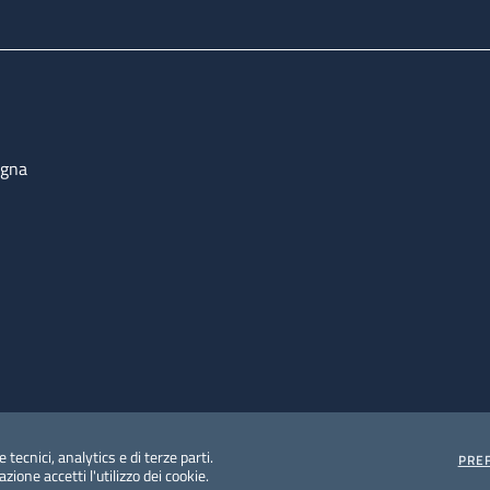
ogna
 tecnici, analytics e di terze parti.
PRE
ione accetti l'utilizzo dei cookie.
e protezione del dato personale
Albo pretorio on-line
Dic