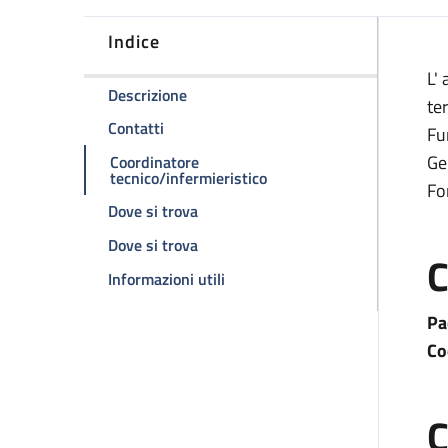
Indice
D
L'
della pagina Ambulatorio di endoscopi
Descrizione
te
della pagina Ambulatorio di endoscopia d
Contatti
Fu
Ge
Coordinatore
della pagina Ambulatorio 
tecnico/infermieristico
Fo
della pagina Ambulatorio di endosco
Dove si trova
della pagina Ambulatorio di endosco
Dove si trova
C
della pagina Ambulatorio di end
Informazioni utili
Pa
Co
C