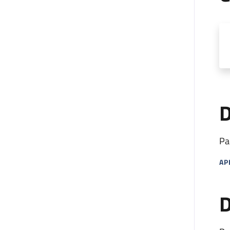
D
Pa
AP
MA
D