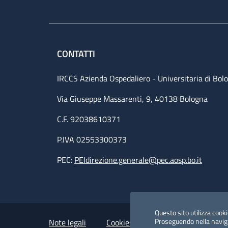
CONTATTI
IRCCS Azienda Ospedaliero - Universitaria di Bol
Via Giuseppe Massarenti, 9, 40138 Bologna
C.F. 92038610371
P.IVA 02553300373
PEC:
PEIdirezione.generale@pec.aosp.bo.it
Small prints
Useful links section
Questo sito utilizza cookie
Proseguendo nella navigaz
Note legali
Cookies Policy
Policy privacy 