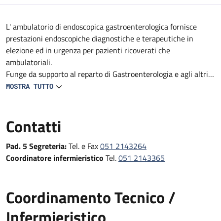
Descrizione
L' ambulatorio di endoscopica gastroenterologica fornisce
prestazioni endoscopiche diagnostiche e terapeutiche in
elezione ed in urgenza per pazienti ricoverati che
ambulatoriali.
Funge da supporto al reparto di Gastroenterologia e agli altri
reparti e DS del Policlinico (Medicine, Geriatrie, Oncologie,
MOSTRA TUTTO
reparti Specialistici, Pronto Soccorso e Medicina d'Urgenza e
Chirurgie).
Contatti
Fornisce prestazioni endoscopiche diagnostiche e terapeutiche
in urgenza, in elezione e follow-up
Pad. 5 Segreteria:
Tel. e Fax
051 2143264
Coordinatore infermieristico
Tel.
051 2143365
Coordinamento Tecnico /
Infermieristico