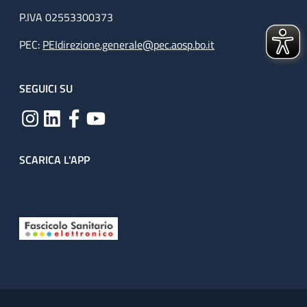
P.IVA 02553300373
PEC:
PEIdirezione.generale@pec.aosp.bo.it
SEGUICI SU
SCARICA L'APP
Useful links section
Small prints