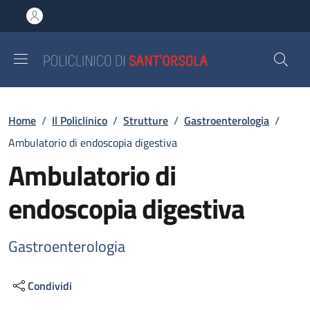
Salta al contenuto principale
Skip to footer content
Briciole di pane
Home
/
Il Policlinico
/
Strutture
/
Gastroenterologia
/
Ambulatorio di endoscopia digestiva
Ambulatorio di
endoscopia digestiva
Gastroenterologia
Condividi