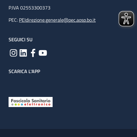
P.IVA 02553300373
PEC:
PEIdirezione.generale@pec.aosp.bo.it
SEGUICI SU
SCARICA L'APP
Useful links section
Small prints