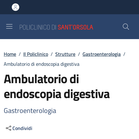
Salta al contenuto principale
Skip to footer content
Briciole di pane
Home
/
Il Policlinico
/
Strutture
/
Gastroenterologia
/
Ambulatorio di endoscopia digestiva
Ambulatorio di
endoscopia digestiva
Gastroenterologia
Condividi