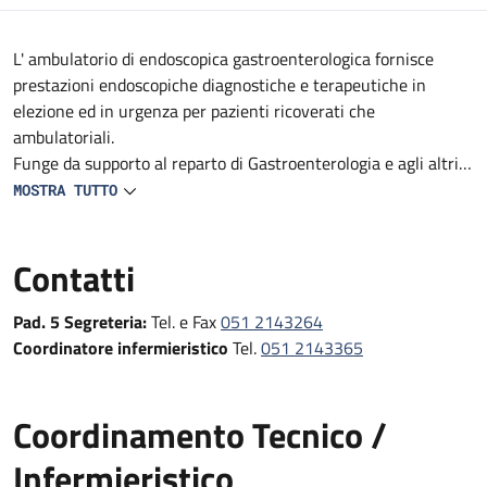
Descrizione
L' ambulatorio di endoscopica gastroenterologica fornisce
prestazioni endoscopiche diagnostiche e terapeutiche in
elezione ed in urgenza per pazienti ricoverati che
ambulatoriali.
Funge da supporto al reparto di Gastroenterologia e agli altri
reparti e DS del Policlinico (Medicine, Geriatrie, Oncologie,
MOSTRA TUTTO
reparti Specialistici, Pronto Soccorso e Medicina d'Urgenza e
Chirurgie).
Contatti
Fornisce prestazioni endoscopiche diagnostiche e terapeutiche
in urgenza, in elezione e follow-up
Pad. 5 Segreteria:
Tel. e Fax
051 2143264
Coordinatore infermieristico
Tel.
051 2143365
Coordinamento Tecnico /
Infermieristico