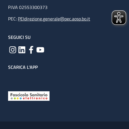
P.IVA 02553300373
PEC:
PEIdirezione.generale@pec.aosp.bo.it
SEGUICI SU
SCARICA L'APP
Useful links section
Small prints