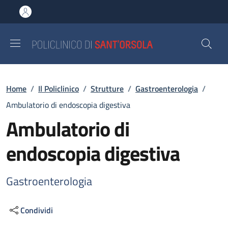
Salta al contenuto principale
Skip to footer content
Briciole di pane
Home
/
Il Policlinico
/
Strutture
/
Gastroenterologia
/
Ambulatorio di endoscopia digestiva
Ambulatorio di
endoscopia digestiva
Gastroenterologia
Condividi