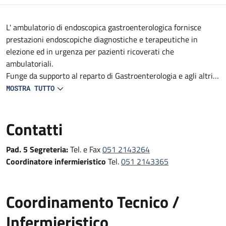
Descrizione
L' ambulatorio di endoscopica gastroenterologica fornisce
prestazioni endoscopiche diagnostiche e terapeutiche in
elezione ed in urgenza per pazienti ricoverati che
ambulatoriali.
Funge da supporto al reparto di Gastroenterologia e agli altri
reparti e DS del Policlinico (Medicine, Geriatrie, Oncologie,
MOSTRA TUTTO
reparti Specialistici, Pronto Soccorso e Medicina d'Urgenza e
Chirurgie).
Contatti
Fornisce prestazioni endoscopiche diagnostiche e terapeutiche
in urgenza, in elezione e follow-up
Pad. 5 Segreteria:
Tel. e Fax
051 2143264
Coordinatore infermieristico
Tel.
051 2143365
Coordinamento Tecnico /
Infermieristico