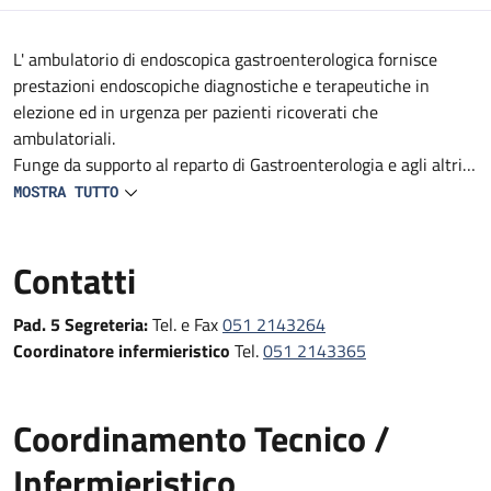
Descrizione
L' ambulatorio di endoscopica gastroenterologica fornisce
prestazioni endoscopiche diagnostiche e terapeutiche in
elezione ed in urgenza per pazienti ricoverati che
ambulatoriali.
Funge da supporto al reparto di Gastroenterologia e agli altri
reparti e DS del Policlinico (Medicine, Geriatrie, Oncologie,
MOSTRA TUTTO
reparti Specialistici, Pronto Soccorso e Medicina d'Urgenza e
Chirurgie).
Contatti
Fornisce prestazioni endoscopiche diagnostiche e terapeutiche
in urgenza, in elezione e follow-up
Pad. 5 Segreteria:
Tel. e Fax
051 2143264
Coordinatore infermieristico
Tel.
051 2143365
Coordinamento Tecnico /
Infermieristico