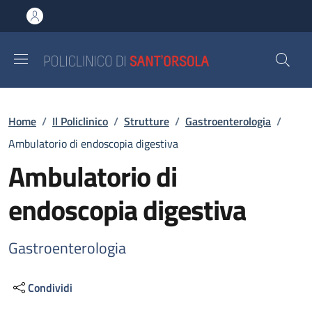
Salta al contenuto principale
Skip to footer content
Briciole di pane
Home
/
Il Policlinico
/
Strutture
/
Gastroenterologia
/
Ambulatorio di endoscopia digestiva
Ambulatorio di
endoscopia digestiva
Gastroenterologia
Condividi