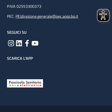
P.IVA 02553300373
PEC:
PEIdirezione.generale@pec.aosp.bo.it
SEGUICI SU
SCARICA L'APP
Useful links section
Small prints