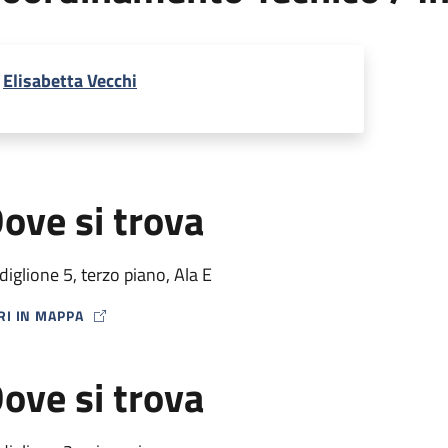
Elisabetta Vecchi
ove si trova
diglione 5, terzo piano, Ala E
RI IN MAPPA
P ICON
ove si trova