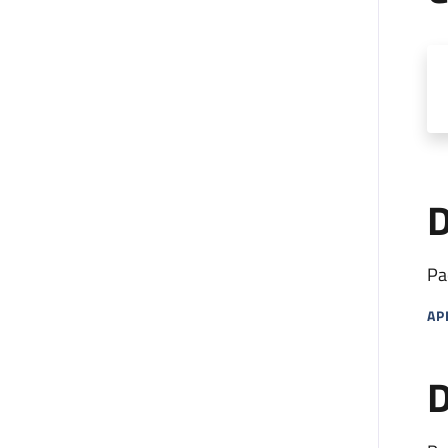
D
Pa
AP
MA
D