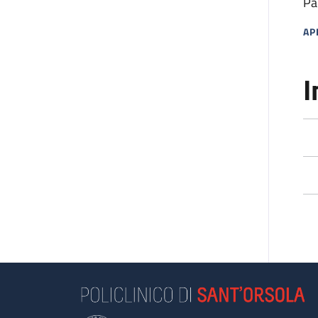
Pa
AP
MA
I