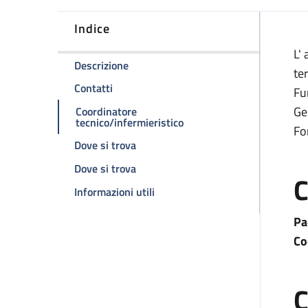
Indice
D
L'
della pagina Ambulatorio di endoscopi
Descrizione
te
della pagina Ambulatorio di endoscopia d
Contatti
Fu
Ge
Coordinatore
della pagina Ambulatorio 
tecnico/infermieristico
Fo
della pagina Ambulatorio di endosco
Dove si trova
della pagina Ambulatorio di endosco
Dove si trova
C
della pagina Ambulatorio di end
Informazioni utili
Pa
Co
C