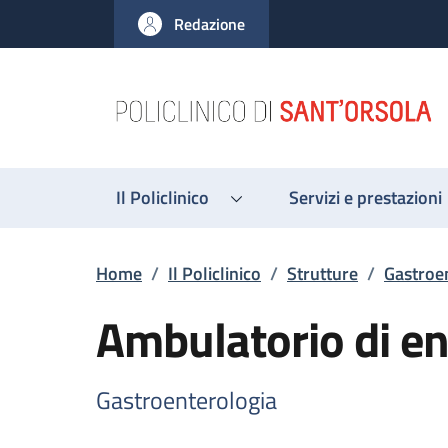
Salta al contenuto principale
Skip to footer content
Redazione
Il Policlinico
Servizi e prestazioni
Briciole di pane
Home
/
Il Policlinico
/
Strutture
/
Gastroe
Ambulatorio di en
Gastroenterologia