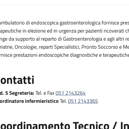
escrizione
 ambulatorio di endoscopica gastroenterologica fornisce pre
a digestiva
rapeutiche in elezione ed in urgenza per pazienti ricoverati c
igestiva
nge da supporto al reparto di Gastroenterologia e agli altri re
riatrie, Oncologie, reparti Specialistici, Pronto Soccorso e M
di endoscopia digestiva
rnisce prestazioni endoscopiche diagnostiche e terapeutiche
pia digestiva
pia digestiva
ontatti
oscopia digestiva
d. 5 Segreteria:
Tel. e Fax
051 2143264
ordinatore infermieristico
Tel.
051 2143365
oordinamento Tecnico / In