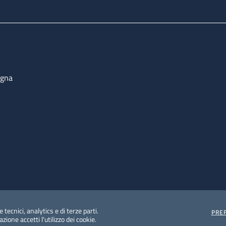
ogna
 tecnici, analytics e di terze parti.
PRE
ione accetti l'utilizzo dei cookie.
e protezione del dato personale
Albo pretorio on-line
Dic