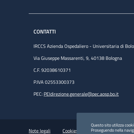
CONTATTI
IRCCS Azienda Ospedaliero - Universitaria di Bol
Via Giuseppe Massarenti, 9, 40138 Bologna
C.F. 92038610371
P.IVA 02553300373
PEC:
PEIdirezione.generale@pec.aosp.bo.it
Small prints
Useful links section
Questo sito utilizza cookie
Proseguendo nella navigaz
Note legali
Cookies Policy
Policy privacy 