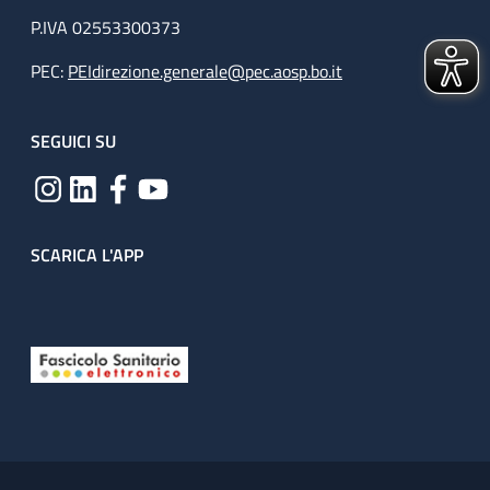
P.IVA 02553300373
PEC:
PEIdirezione.generale@pec.aosp.bo.it
SEGUICI SU
SCARICA L'APP
Useful links section
Small prints