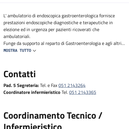
Descrizione
L' ambulatorio di endoscopica gastroenterologica fornisce
prestazioni endoscopiche diagnostiche e terapeutiche in
elezione ed in urgenza per pazienti ricoverati che
ambulatoriali.
Funge da supporto al reparto di Gastroenterologia e agli altri
reparti e DS del Policlinico (Medicine, Geriatrie, Oncologie,
MOSTRA TUTTO
reparti Specialistici, Pronto Soccorso e Medicina d'Urgenza e
Chirurgie).
Contatti
Fornisce prestazioni endoscopiche diagnostiche e terapeutiche
in urgenza, in elezione e follow-up
Pad. 5 Segreteria:
Tel. e Fax
051 2143264
Coordinatore infermieristico
Tel.
051 2143365
Coordinamento Tecnico /
Infermieristico