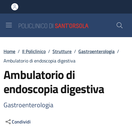
Salta al contenuto principale
Skip to footer content
Briciole di pane
Home
/
Il Policlinico
/
Strutture
/
Gastroenterologia
/
Ambulatorio di endoscopia digestiva
Ambulatorio di
endoscopia digestiva
Gastroenterologia
Condividi