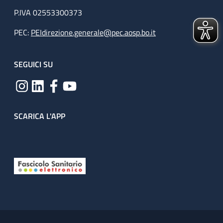
P.IVA 02553300373
PEC:
PEIdirezione.generale@pec.aosp.bo.it
SEGUICI SU
SCARICA L'APP
Useful links section
Small prints