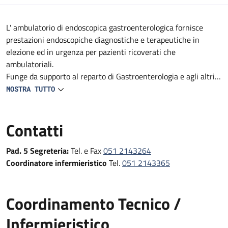
Descrizione
L' ambulatorio di endoscopica gastroenterologica fornisce
prestazioni endoscopiche diagnostiche e terapeutiche in
elezione ed in urgenza per pazienti ricoverati che
ambulatoriali.
Funge da supporto al reparto di Gastroenterologia e agli altri
reparti e DS del Policlinico (Medicine, Geriatrie, Oncologie,
MOSTRA TUTTO
reparti Specialistici, Pronto Soccorso e Medicina d'Urgenza e
Chirurgie).
Contatti
Fornisce prestazioni endoscopiche diagnostiche e terapeutiche
in urgenza, in elezione e follow-up
Pad. 5 Segreteria:
Tel. e Fax
051 2143264
Coordinatore infermieristico
Tel.
051 2143365
Coordinamento Tecnico /
Infermieristico