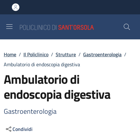
Salta al contenuto principale
Skip to footer content
Briciole di pane
Home
/
Il Policlinico
/
Strutture
/
Gastroenterologia
/
Ambulatorio di endoscopia digestiva
Ambulatorio di
endoscopia digestiva
Gastroenterologia
Condividi