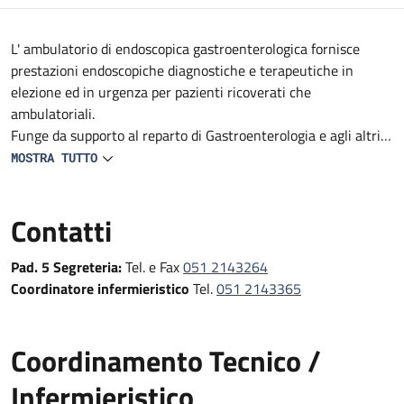
Descrizione
L' ambulatorio di endoscopica gastroenterologica fornisce
prestazioni endoscopiche diagnostiche e terapeutiche in
elezione ed in urgenza per pazienti ricoverati che
ambulatoriali.
Funge da supporto al reparto di Gastroenterologia e agli altri
reparti e DS del Policlinico (Medicine, Geriatrie, Oncologie,
MOSTRA TUTTO
reparti Specialistici, Pronto Soccorso e Medicina d'Urgenza e
Chirurgie).
Contatti
Fornisce prestazioni endoscopiche diagnostiche e terapeutiche
in urgenza, in elezione e follow-up
Pad. 5 Segreteria:
Tel. e Fax
051 2143264
Coordinatore infermieristico
Tel.
051 2143365
Coordinamento Tecnico /
Infermieristico