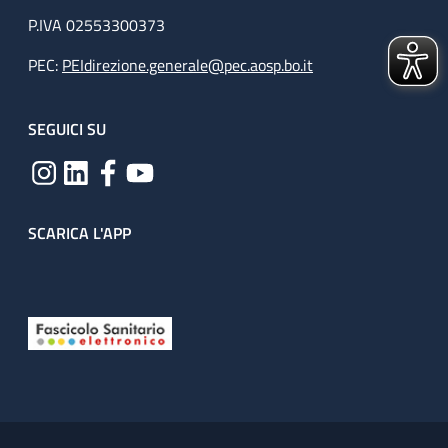
P.IVA 02553300373
PEC:
PEIdirezione.generale@pec.aosp.bo.it
SEGUICI SU
SCARICA L'APP
Useful links section
Small prints