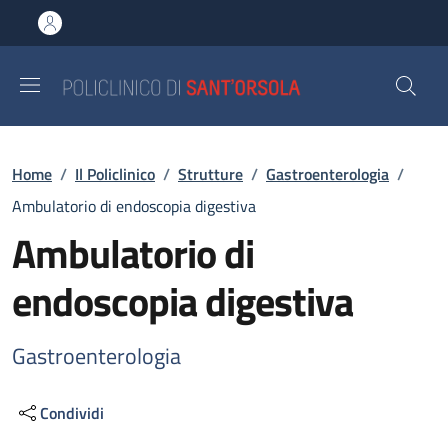
Salta al contenuto principale
Skip to footer content
Briciole di pane
Home
/
Il Policlinico
/
Strutture
/
Gastroenterologia
/
Ambulatorio di endoscopia digestiva
Ambulatorio di
endoscopia digestiva
Gastroenterologia
Condividi