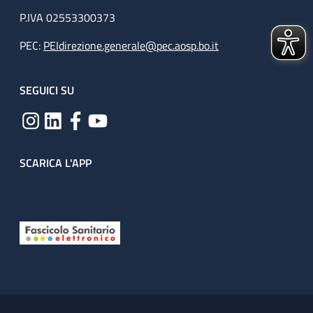
P.IVA 02553300373
PEC:
PEIdirezione.generale@pec.aosp.bo.it
SEGUICI SU
SCARICA L'APP
Useful links section
Small prints