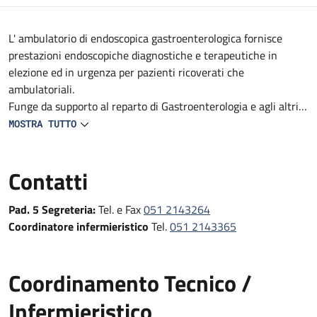
Descrizione
L' ambulatorio di endoscopica gastroenterologica fornisce
prestazioni endoscopiche diagnostiche e terapeutiche in
elezione ed in urgenza per pazienti ricoverati che
ambulatoriali.
Funge da supporto al reparto di Gastroenterologia e agli altri
reparti e DS del Policlinico (Medicine, Geriatrie, Oncologie,
MOSTRA TUTTO
reparti Specialistici, Pronto Soccorso e Medicina d'Urgenza e
Chirurgie).
Contatti
Fornisce prestazioni endoscopiche diagnostiche e terapeutiche
in urgenza, in elezione e follow-up
Pad. 5 Segreteria:
Tel. e Fax
051 2143264
Coordinatore infermieristico
Tel.
051 2143365
Coordinamento Tecnico /
Infermieristico