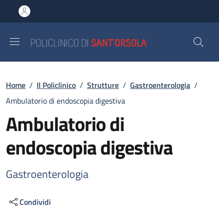
Salta al contenuto principale
Skip to footer content
Briciole di pane
Home
/
Il Policlinico
/
Strutture
/
Gastroenterologia
/
Ambulatorio di endoscopia digestiva
Ambulatorio di
endoscopia digestiva
Gastroenterologia
Condividi